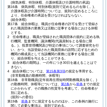
(病気休暇、特別休暇、介護休暇及び介護時間の承認)
第16条
病気休暇、特別休暇
(規則で定めるものを除く。)
、
介護休暇及び介護時間については、規則の定めるところに
より、任命権者の承認を受けなければならない。
(組合休暇)
第17条
組合休暇は、職員が任命権者の許可を受けて登録さ
れた職員団体の業務又は活動に従事する場合における休暇
とする。
2
任命権者は、職員が登録された職員団体の規約に定める執
行機関、監査機関、議決機関
(代議員制をとる場合に限
る。)
、投票管理機関及び特定の事項について調査研究を行
い、かつ、当該登録された職員団体の諮問に応ずるための
機関の構成員として当該機関の業務に従事する場合に限
り、組合休暇を与えることができる。
3
組合休暇の期間は、一の年につき30日を越えることはで
きない。
4
組合休暇については、
第15条第3項
の規定を準用する。
(非常勤職員の勤務時間、休暇等)
第18条
非常勤職員
(定年前再任用短時間勤務職員を除く。)
の勤務時間、休暇等については、
第2条
から
前条
までの規定
にかかわらず、その職務の性質等を考慮して、任命権者が
別に定める。
(規則への委任)
第19条
前条
までに規定するもののほか、この条例の施行に
関して必要な事項は、規則で定める。