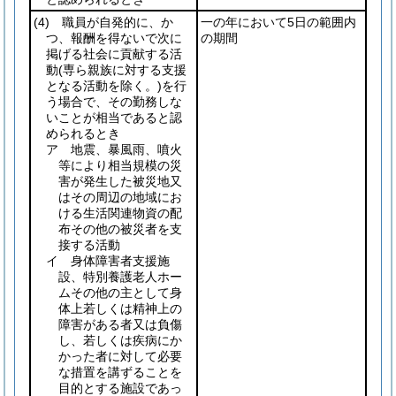
(4)
職員が自発的に、か
一の年において5日の範囲内
つ、報酬を得ないで次に
の期間
掲げる社会に貢献する活
動
(専ら親族に対する支援
となる活動を除く。)
を行
う場合で、その勤務しな
いことが相当であると認
められるとき
ア 地震、暴風雨、噴火
等により相当規模の災
害が発生した被災地又
はその周辺の地域にお
ける生活関連物資の配
布その他の被災者を支
接する活動
イ 身体障害者支援施
設、特別養護老人ホー
ムその他の主として身
体上若しくは精神上の
障害がある者又は負傷
し、若しくは疾病にか
かった者に対して必要
な措置を講ずることを
目的とする施設であっ