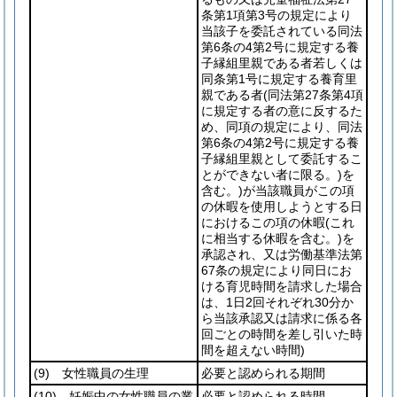
条第1項第3号の規定により
当該子を委託されている同法
第6条の4第2号に規定する養
子縁組里親である者若しくは
同条第1号に規定する養育里
親である者
(同法第27条第4項
に規定する者の意に反するた
め、同項の規定により、同法
第6条の4第2号に規定する養
子縁組里親として委託するこ
とができない者に限る。)
を
含む。)
が当該職員がこの項
の休暇を使用しようとする日
におけるこの項の休暇
(これ
に相当する休暇を含む。)
を
承認され、又は労働基準法第
67条の規定により同日にお
ける育児時間を請求した場合
は、1日2回それぞれ30分か
ら当該承認又は請求に係る各
回ごとの時間を差し引いた時
間を超えない時間)
(9)
女性職員の生理
必要と認められる期間
(10)
妊娠中の女性職員の業
必要と認められる時間