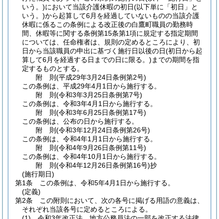
いう。)
において当該介護休暇の初日
(以下単に「初日」と
いう。)
から起算して6月を経過していないものの当該介護
休暇に係るこの条例による改正後の白鷹町職員の勤務時
間、休暇等に関する条例第15条第1項に規定する指定期間
については、任命権者は、規則の定めるところにより、初
日から当該職員の申出に基づく施行日以後の日
(初日から起
算して6月を経過する日までの日に限る。)
までの期間を指
定するものとする。
附
則
(平成29年3月24日
条例第2号)
この条例は、平成29年4月1日から施行する。
附
則
(令和3年3月25日
条例第7号)
この条例は、令和3年4月1日から施行する。
附
則
(令和3年6月25日
条例第17号)
この条例は、公布の日から施行する。
附
則
(令和3年12月24日
条例第26号)
この条例は、令和4年1月1日から施行する。
附
則
(令和4年9月26日
条例第11号)
この条例は、令和4年10月1日から施行する。
附
則
(令和4年12月26日
条例第16号)
抄
(施行期日)
第1条
この条例は、令和5年4月1日から施行する。
(定義)
第2条
この附則において、次の各号に掲げる用語の意義は、
それぞれ当該各号に定めるところによる。
(1)
令和3年改正法 地方公務員法の一部を改正する法律