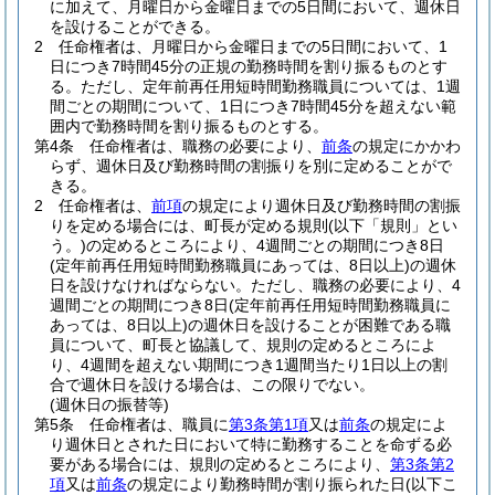
に加えて、月曜日から金曜日までの5日間において、週休日
を設けることができる。
2
任命権者は、月曜日から金曜日までの5日間において、1
日につき7時間45分の正規の勤務時間を割り振るものとす
る。
ただし、定年前再任用短時間勤務職員については、1週
間ごとの期間について、1日につき7時間45分を超えない範
囲内で勤務時間を割り振るものとする。
第4条
任命権者は、職務の必要により、
前条
の規定にかかわ
らず、週休日及び勤務時間の割振りを別に定めることがで
きる。
2
任命権者は、
前項
の規定により週休日及び勤務時間の割振
りを定める場合には、町長が定める規則
(以下「規則」とい
う。)
の定めるところにより、4週間ごとの期間につき8日
(定年前再任用短時間勤務職員にあっては、8日以上)
の週休
日を設けなければならない。
ただし、職務の必要により、4
週間ごとの期間につき8日
(定年前再任用短時間勤務職員に
あっては、8日以上)
の週休日を設けることが困難である職
員について、町長と協議して、規則の定めるところによ
り、4週間を超えない期間につき1週間当たり1日以上の割
合で週休日を設ける場合は、この限りでない。
(週休日の振替等)
第5条
任命権者は、職員に
第3条第1項
又は
前条
の規定によ
り週休日とされた日において特に勤務することを命ずる必
要がある場合には、規則の定めるところにより、
第3条第2
項
又は
前条
の規定により勤務時間が割り振られた日
(以下こ