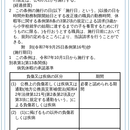
の規定は、公布の日から施行する。
(経過措置)
2
この条例の施行の日
(以下「施行日」という。)
以後の日を
時間外勤務制限開始日とする改正後の職員の勤務時間、休
暇等に関する条例第8条の3第2項の規定による請求
(3歳か
ら小学校就学の始期に達するまでの子を養育するために行
うものに限る。)
を行おうとする職員は、施行日前において
も、規則の定めるところにより、当該請求を行うことがで
きる。
附
則
(令和7年9月25日
条例第16号)
抄
(施行期日)
1
この条例は、令和7年10月1日から施行する。
別表第1
(第13条関係)
病気休暇の承認基準
負傷又は疾病の区分
期間
(1)
公務上の負傷若しくは疾病又は
必要と認められる期
通勤
(地方公務員災害補償法
(昭和4
間
2年法律第121号)
第2条第2項及び
第3項に規定する通勤をいう。)
に
よる負傷若しくは疾病
(2)
(1)
に掲げるもの以外の負傷若
しくは疾病