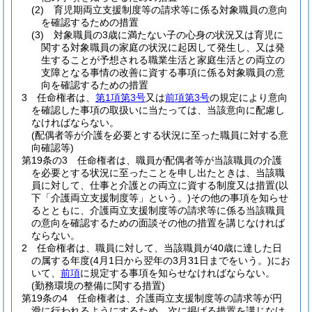
(2)
育児期両立支援制度等の請求等に係る対象職員の意向
を確認するための措置
(3)
対象職員の3歳に満たない子の心身の状況又は育児に
関する対象職員の家庭の状況に起因して発生し、又は発
生することが予想される職業生活と家庭生活との両立の
支障となる事情の改善に資する事項に係る対象職員の意
向を確認するための措置
3
任命権者は、
第1項第3号
又は
前項第3号
の規定により意向
を確認した事項の取扱いに当たっては、当該意向に配慮し
なければならない。
(配偶者等が介護を必要とする状況に至った職員に対する意
向確認等)
第19条の3
任命権者は、職員が配偶者等が当該職員の介護
を必要とする状況に至ったことを申し出たときは、当該職
員に対して、仕事と介護との両立に資する制度又は措置
(以
下「介護両立支援制度等」という。)
その他の事項を知らせ
るとともに、介護両立支援制度等の請求等に係る当該職員
の意向を確認するための面談その他の措置を講じなければ
ならない。
2
任命権者は、職員に対して、当該職員が40歳に達した日
の属する年度
(4月1日から翌年の3月31日までをいう。)
にお
いて、
前項
に規定する事項を知らせなければならない。
(勤務環境の整備に関する措置)
第19条の4
任命権者は、介護両立支援制度等の請求等が円
滑に行われるようにするため、次に掲げる措置を講じなけ