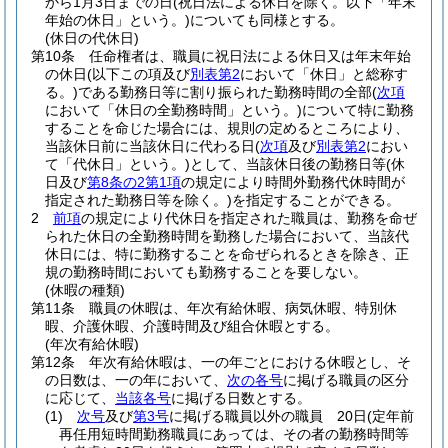
から1月3日までの日
(祝日法による休日を除く。以下「年末
年始の休日」という。)
についても同様とする。
(休日の代休日)
第10条
任命権者は、職員に祝日法による休日又は年末年始
の休日
(以下この項及び
別表第2
において「休日」と総称す
る。)
である勤務日等に割り振られた勤務時間の全部
(
次項
において「休日の全勤務時間」という。)
について特に勤務
することを命じた場合には、規則の定めるところにより、
当該休日前に当該休日に代わる日
(
次項
及び
別表第2
におい
て「代休日」という。)
として、当該休日後の勤務日等
(休
日及び
第8条の2第1項
の規定により時間外勤務代休時間が
指定された勤務日等を除く。)
を指定することができる。
2
前項
の規定により代休日を指定された職員は、勤務を命ぜ
られた休日の全勤務時間を勤務した場合において、当該代
休日には、特に勤務することを命ぜられるときを除き、正
規の勤務時間においても勤務することを要しない。
(休暇の種類)
第11条
職員の休暇は、年次有給休暇、病気休暇、特別休
暇、介護休暇、介護時間及び組合休暇とする。
(年次有給休暇)
第12条
年次有給休暇は、一の年ごとにおける休暇とし、そ
の日数は、一の年において、
次の各号
に掲げる職員の区分
に応じて、
当該各号
に掲げる日数とする。
(1)
次号
及び
第3号
に掲げる職員以外の職員 20日
(定年前
再任用短時間勤務職員にあっては、その者の勤務時間等