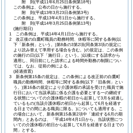
附
則
(平成11年6月25日
条例第18号)
この条例は、公布の日から施行する。
附
則
(平成13年3月23日
条例第3号)
この条例は、平成13年4月1日から施行する。
附
則
(平成14年3月25日
条例第13号)
(施行期日)
1
この条例は、平成14年4月1日から施行する。
2
改正後の白鷹町職員の勤務時間、休暇等に関する条例
(以
下「新条例」という。)
第8条の3第2項
(同条第3項の規定に
より読み替えて準用する場合を含む。)
の規定は、この条例
の施行の日
(以下「施行日」という。)
以後にする請求から
適用し、同日前にした請求による時間外勤務の制限につい
ては、なお、従前の例による。
(経過措置)
3
新条例第15条の規定は、この条例による改正前の白鷹町
職員の勤務時間、休暇等に関する条例
(以下「旧条例」とい
う。)
第16条の規定により介護休暇の承認を受けた職員で施
行日において当該承認に係る介護を必要とする一の継続す
る状態についての介護休暇の初日から起算して3月を経過し
ているもの
(当該介護休暇の初日から起算して6月を経過す
る日までの間にある職員に限る。)
についても適用する。
こ
の場合において、新条例第15条第2項中「連続する6月の期
間内」とあるのは、「平成14年4月1日から、当該状態につ
いての介護休暇の初日から起算して6月を経過する日までの
間」とする。