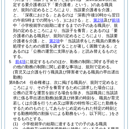
定する要介護者
(以下「要介護者」という。)
のある職員
が、規則の定めるところにより、当該要介護者を介護」
と、「深夜における」とあるのは「深夜
(午後10時から翌日
の午前5時までの間をいう。)
における」と、
第2項
及び
前項
中「小学校就学の始期に達するまでの子のある職員が、規
則の定めるところにより、当該子を養育」とあるのは「要
介護者のある職員が、規則の定めるところにより、当該要
介護者を介護」と、
第2項
中「当該請求をした職員の業務を
処理するための措置を講ずることが著しく困難である」と
あるのは「公務の運営に支障がある」と読み替えるものと
する。
5
前4項
に規定するもののほか、勤務の制限に関する手続そ
の他の勤務の制限に関し必要な事項は、規則で定める。
(育児又は介護を行う職員及び障害者である職員の早出遅出
勤務)
第8条の4
任命権者は、次に掲げる職員が、規則で定めると
ころにより、その子を養育するために請求した場合には、
公務の正常な運営を妨げる場合を除き、当該職員に当該請
求に係る早出遅出勤務
(始業及び終業の時刻を、職員が育児
若しくは介護を行うため又は障害の特性等に応じた勤務を
するためのものとしてあらかじめ定められた特定の時刻と
する勤務時間の割振りによる勤務をいう。以下同じ。)
をさ
せるものとする。
(1)
小学校就学の始期に達するまでの子のある職員