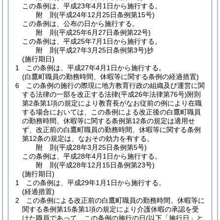
この条例は、平成23年4月1日から施行する。
附
則
(平成24年12月25日
条例第15号)
この条例は、公布の日から施行する。
附
則
(平成25年6月27日
条例第22号)
この条例は、平成25年7月1日から施行する。
附
則
(平成27年3月25日
条例第3号)
抄
(施行期日)
1
この条例は、平成27年4月1日から施行する。
(白鷹町職員の勤務時間、休暇等に関する条例の経過措置)
6
この条例の施行の際現に地方教育行政の組織及び運営に関
する法律の一部を改正する法律
(平成26年法律第76号)
附則
第2条第1項の規定により教育長がなお従前の例により在職
する場合においては、この条例による改正後の白鷹町職員
の勤務時間、休暇等に関する条例第12条の規定は適用せ
ず、改正前の白鷹町職員の勤務時間、休暇等に関する条例
第12条の規定は、なおその効力を有する。
附
則
(平成28年3月25日
条例第5号)
この条例は、平成28年4月1日から施行する。
附
則
(平成28年12月15日
条例第23号)
(施行期日)
1
この条例は、平成29年1月1日から施行する。
(経過措置)
2
この条例による改正前の白鷹町職員の勤務時間、休暇等に
関する条例第15条第1項の規定により介護休暇の承認を受
けた職員であって、この条例の施行の日
(以下「施行日」と