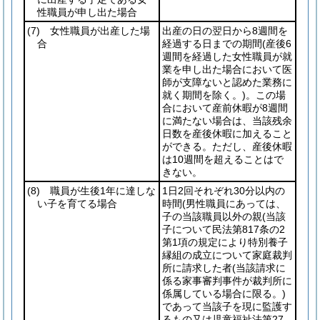
性職員が申し出た場合
(7)
女性職員が出産した場
出産の日の翌日から8週間を
合
経過する日までの期間
(産後6
週間を経過した女性職員が就
業を申し出た場合において医
師が支障ないと認めた業務に
就く期間を除く。)
。この場
合において産前休暇が8週間
に満たない場合は、当該残余
日数を産後休暇に加えること
ができる。ただし、産後休暇
は10週間を超えることはで
きない。
(8)
職員が生後1年に達しな
1日2回それぞれ30分以内の
い子を育てる場合
時間
(男性職員にあっては、
子の当該職員以外の親
(当該
子について民法第817条の2
第1項の規定により特別養子
縁組の成立について家庭裁判
所に請求した者
(当該請求に
係る家事審判事件が裁判所に
係属している場合に限る。)
であって当該子を現に監護す
るもの又は児童福祉法第27