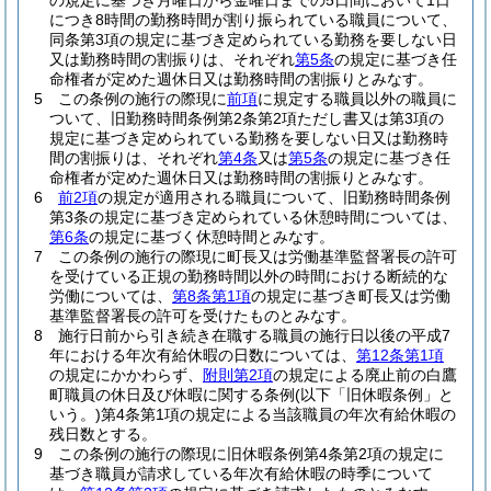
の規定に基づき月曜日から金曜日までの5日間において1日
につき8時間の勤務時間が割り振られている職員について、
同条第3項の規定に基づき定められている勤務を要しない日
又は勤務時間の割振りは、それぞれ
第5条
の規定に基づき任
命権者が定めた週休日又は勤務時間の割振りとみなす。
5
この条例の施行の際現に
前項
に規定する職員以外の職員に
ついて、旧勤務時間条例第2条第2項ただし書又は第3項の
規定に基づき定められている勤務を要しない日又は勤務時
間の割振りは、それぞれ
第4条
又は
第5条
の規定に基づき任
命権者が定めた週休日又は勤務時間の割振りとみなす。
6
前2項
の規定が適用される職員について、旧勤務時間条例
第3条の規定に基づき定められている休憩時間については、
第6条
の規定に基づく休憩時間とみなす。
7
この条例の施行の際現に町長又は労働基準監督署長の許可
を受けている正規の勤務時間以外の時間における断続的な
労働については、
第8条第1項
の規定に基づき町長又は労働
基準監督署長の許可を受けたものとみなす。
8
施行日前から引き続き在職する職員の施行日以後の平成7
年における年次有給休暇の日数については、
第12条第1項
の規定にかかわらず、
附則第2項
の規定による廃止前の白鷹
町職員の休日及び休暇に関する条例
(以下「旧休暇条例」と
いう。)
第4条第1項の規定による当該職員の年次有給休暇の
残日数とする。
9
この条例の施行の際現に旧休暇条例第4条第2項の規定に
基づき職員が請求している年次有給休暇の時季について