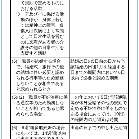
て規則で定めるものに
おける活動
ウ ア及びイに掲げる活
動のほか、身体上若し
くは精神上の障害、負
傷又は疾病により常態
として日常生活を営む
のに支障がある者の介
護その他の日常生活を
支援する活動
(5)
職員が結婚する場合
結婚の日の5日前の日から当
で、結婚式、旅行その他
該結婚の日後1月を経過する
の結婚に伴い必要と認め
日までの期間内において6日
られる行事等のため勤務
以内で必要と認める期間
しないことが相当である
と認められるとき
(5の2)
職員が不妊治療に係
一の年において5日
(当該通院
る通院等のため勤務しな
等が体外受精その他の規則で
いことが相当であると認
定める不妊治療に係るもので
められる場合
ある場合にあっては、10日)
の範囲内の期間又は時間
(6)
8週間
(多胎妊娠の場合
出産の日までの申し出た期間
にあっては、14週間)
以内
に出産する予定である女