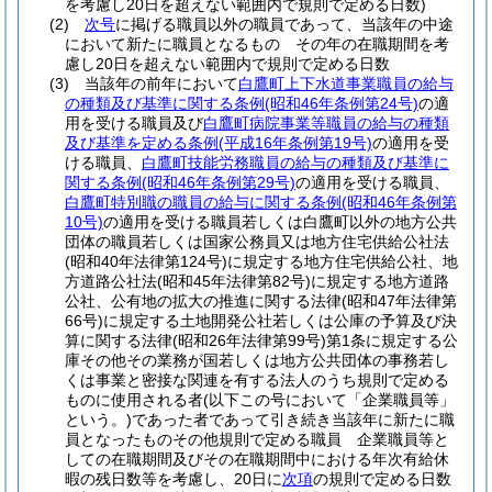
を考慮し20日を超えない範囲内で規則で定める日数)
(2)
次号
に掲げる職員以外の職員であって、当該年の中途
において新たに職員となるもの その年の在職期間を考
慮し20日を超えない範囲内で規則で定める日数
(3)
当該年の前年において
白鷹町上下水道事業職員の給与
の種類及び基準に関する条例
(昭和46年条例第24号)
の適
用を受ける職員及び
白鷹町病院事業等職員の給与の種類
及び基準を定める条例
(平成16年条例第19号)
の適用を受
ける職員、
白鷹町技能労務職員の給与の種類及び基準に
関する条例
(昭和46年条例第29号)
の適用を受ける職員、
白鷹町特別職の職員の給与に関する条例
(昭和46年条例第
10号)
の適用を受ける職員若しくは白鷹町以外の地方公共
団体の職員若しくは国家公務員又は地方住宅供給公社法
(昭和40年法律第124号)
に規定する地方住宅供給公社、地
方道路公社法
(昭和45年法律第82号)
に規定する地方道路
公社、公有地の拡大の推進に関する法律
(昭和47年法律第
66号)
に規定する土地開発公社若しくは公庫の予算及び決
算に関する法律
(昭和26年法律第99号)
第1条に規定する公
庫その他その業務が国若しくは地方公共団体の事務若し
くは事業と密接な関連を有する法人のうち規則で定める
ものに使用される者
(以下この号において「企業職員等」
という。)
であった者であって引き続き当該年に新たに職
員となったものその他規則で定める職員 企業職員等と
しての在職期間及びその在職期間中における年次有給休
暇の残日数等を考慮し、20日に
次項
の規則で定める日数