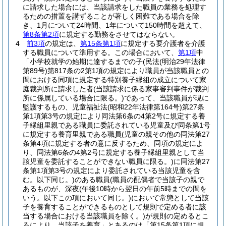
に請求した場合には、当該請求をした職員の業務を処理す
るための措置を講ずることが著しく困難である場合を除
き、1月について24時間、1年について150時間を超えて、
第8条第2項
に規定する勤務をさせてはならない。
4
前3項
の規定は、
第15条第1項
に規定する要介護者を介護
する職員について準用する。
この場合において、
第1項
中
「小学校就学の始期に達するまでの子
(民法
(明治29年法律
第89号)
第817条の2第1項の規定により職員が当該職員との
間における同項に規定する特別養子縁組の成立について家
庭裁判所に請求した者
(当該請求に係る家事審判事件が裁判
所に係属している場合に限る。)
であって、当該職員が現に
監護するもの、児童福祉法
(昭和22年法律第164号)
第27条
第1項第3号の規定により同法第6条の4第2号に規定する養
子縁組里親である職員に委託されている児童及び同条第1号
に規定する養育里親である職員
(児童の親その他の同法第27
条第4項に規定する者の意に反するため、同項の規定によ
り、同法第6条の4第2号に規定する養子縁組里親として当
該児童を委託することができない職員に限る。)
に同法第27
条第1項第3号の規定により委託されている当該児童を含
む。以下同じ。)
のある職員
(職員の配偶者で当該子の親で
あるものが、深夜
(午後10時から翌日の午前5時までの間を
いう。以下この項において同じ。)
において常態として当該
子を養育することができるものとして規則で定める者に該
当する場合における当該職員を除く。)
が規則の定めるとこ
ろにより、当該子を養育」とあるのは「第15条第1項に規