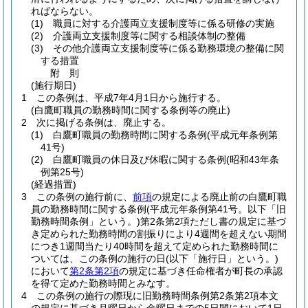
ればならない。
(1)
職員に対する介護両立支援制度等に係る研修の実施
(2)
介護両立支援制度等に関する相談体制の整備
(3)
その他介護両立支援制度等に係る勤務環境の整備に関
する措置
附
則
(施行期日)
1
この条例は、平成7年4月1日から施行する。
(白鷹町職員の勤務時間に関する条例等の廃止)
2
次に掲げる条例は、廃止する。
(1)
白鷹町職員の勤務時間に関する条例
(平成元年条例第
41号)
(2)
白鷹町職員の休日及び休暇に関する条例
(昭和43年条
例第25号)
(経過措置)
3
この条例の施行前に、
前項
の規定による廃止前の白鷹町職
員の勤務時間に関する条例
(平成元年条例第41号。以下「旧
勤務時間条例」という。)
第2条第2項ただし書の規定に基づ
き定められた勤務時間の割振りにより4週間を超えない期間
につき1週間当たり40時間を超えて定められた勤務時間に
ついては、この条例の施行の日
(以下「施行日」という。)
において
第2条第2項
の規定に基づき任命権者が町長の承認
を得て定めた勤務時間とみなす。
4
この条例の施行の際現に旧勤務時間条例第2条第2項本文