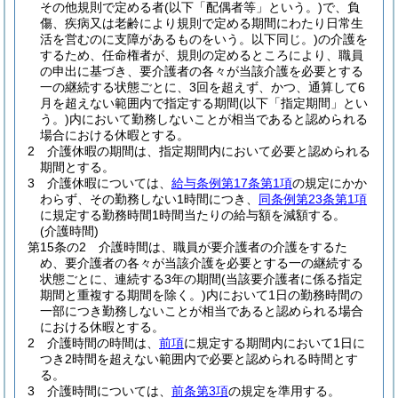
その他規則で定める者
(以下「配偶者等」という。)
で、負
傷、疾病又は老齢により規則で定める期間にわたり日常生
活を営むのに支障があるものをいう。以下同じ。)
の介護を
するため、任命権者が、規則の定めるところにより、職員
の申出に基づき、要介護者の各々が当該介護を必要とする
一の継続する状態ごとに、3回を超えず、かつ、通算して6
月を超えない範囲内で指定する期間
(以下「指定期間」とい
う。)
内において勤務しないことが相当であると認められる
場合における休暇とする。
2
介護休暇の期間は、指定期間内において必要と認められる
期間とする。
3
介護休暇については、
給与条例第17条第1項
の規定にかか
わらず、その勤務しない1時間につき、
同条例第23条第1項
に規定する勤務時間1時間当たりの給与額を減額する。
(介護時間)
第15条の2
介護時間は、職員が要介護者の介護をするた
め、要介護者の各々が当該介護を必要とする一の継続する
状態ごとに、連続する3年の期間
(当該要介護者に係る指定
期間と重複する期間を除く。)
内において1日の勤務時間の
一部につき勤務しないことが相当であると認められる場合
における休暇とする。
2
介護時間の時間は、
前項
に規定する期間内において1日に
つき2時間を超えない範囲内で必要と認められる時間とす
る。
3
介護時間については、
前条第3項
の規定を準用する。