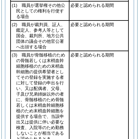
(1)
職員が選挙権その他公
必要と認められる期間
民としての権利を行使す
る場合
(2)
職員が裁判員、証人、
必要と認められる期間
鑑定人、参考人等として
国会、裁判所、地方公共
団体の議会その他官公署
へ出頭する場合
(3)
職員が骨髄移植のため
必要と認められる期間
の骨髄若しくは末梢血幹
細胞移植のための末梢血
幹細胞の提供希望者とし
てその登録を実施する者
に対して登録の申出を行
い、又は配偶者、父母、
子及び兄弟姉妹以外の者
に、骨髄移植のため骨髄
若しくは末梢血幹細胞移
植のため末梢血幹細胞を
提供する場合で、当該申
出又は提供に伴い必要な
検査、入院等のため勤務
しないことが相当である
と認められるとき