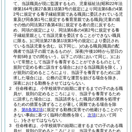
て、当該職員が現に監護するもの、児童福祉法
(昭和22年法
律第164号)
第27条第1項第3号の規定により同法第6条の4第
2号に規定する養子縁組里親である職員に委託されている児
童及び同条第1号に規定する養育里親である職員
(児童の親
その他の同法第27条第4項に規定する者の意に反するた
め、同項の規定により、同法第6条の4第2号に規定する養
子縁組里親として当該児童を委託することができない職員
に限る。)
に同法第27条第1項第3号の規定により委託され
ている当該児童を含む。以下同じ。)
のある職員
(職員の配
偶者で当該子の親であるものが、深夜
(午後10時から翌日の
午前5時までの間をいう。以下この項において同じ。)
にお
いて常態として当該子を養育することができるものとして
規則で定める者に該当する場合における当該職員を除く。)
が規則の定めるところにより、当該子を養育するために請
求した場合には、公務の正常な運営を妨げる場合を除き、
深夜における勤務をさせてはならない。
2
任命権者は、小学校就学の始期に達するまでの子のある職
員が、規則の定めるところにより、当該子を養育するため
に請求した場合には、当該請求をした職員の業務を処理す
るための措置を講ずることが著しく困難である場合を除
き、
第8条第2項
に規定する勤務
(災害その他避けることので
きない事由に基づく臨時の勤務を除く。
次項
において同
じ。)
をさせてはならない。
3
任命権者は、小学校就学の始期に達するまでの子のある職
員が、規則の定めるところにより、当該子を養育するため