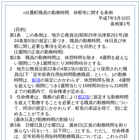
○白鷹町職員の勤務時間、休暇等に関する条例
平成7年3月10日
条例第1号
(目的)
第1条
この条例は、地方公務員法
(昭和25年法律第261号)
第
24条第5項の規定に基づき、職員の勤務時間、休日及び休
暇に関し必要な事項を定めることを目的とする。
(1週間の正規の勤務時間)
第2条
職員の勤務時間は、休憩時間を除き、4週間を超えな
い期間につき1週間当たり38時間45分とする。
2
地方公務員法第22条の4第1項の規定により採用された職
員
(以下「定年前再任用短時間勤務職員」という。)
の勤務
時間は、
前項
の規定にかかわらず、休憩時間を除き、4週間
を超えない期間につき1週間当たり15時間30分から31時間
までの範囲内で、任命権者が定める。
3
任命権者は、職務の必要により
前2項
に規定する勤務時間
を超えて勤務することを必要とする職員の勤務時間につい
て、同項の規定にかかわらず、町長の承認を得て、別に定
めることができる。
(週休日及び勤務時間の割振り)
第3条
日曜日及び土曜日は、週休日
(正規の勤務時間を割り
振らない日をいう。以下同じ。)
とする。
ただし、任命権者
は、定年前再任用短時間勤務職員については、これらの日