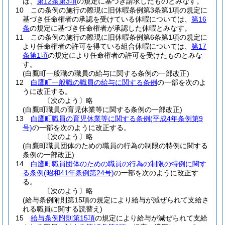
は、
第12条第3項
の規定に基づき請求したものとみなす。
10
この条例の施行の際現に旧休暇条例第3条第1項の規定に
基づき任命権者の承認を受けている休暇については、
第16
条
の規定に基づき任命権者が承認した休暇とみなす。
11
この条例の施行の際現に旧休暇条例第6条第1項の規定に
より任命権者の許可を得ている組合休暇については、
第17
条第1項
の規定により任命権者の許可を受けたものとみな
す。
(白鷹町一般職の職員の給与に関する条例の一部改正)
12
白鷹町一般職の職員の給与に関する条例
の一部を次のよ
うに改正する。
〔次のよう〕略
(白鷹町職員の育児休業等に関する条例の一部改正)
13
白鷹町職員の育児休業等に関する条例
(平成4年条例第9
号)
の一部を次のように改正する。
〔次のよう〕略
(白鷹町職員団体のための職員の行為の制限の特例に関する
条例の一部改正)
14
白鷹町職員団体のための職員の行為の制限の特例に関す
る条例
(昭和41年条例第24号)
の一部を次のように改正す
る。
〔次のよう〕略
(給与条例附則第15項の規定により給与が減ぜられて支給さ
れる職員に関する読替え)
15
給与条例附則第15項
の規定により給与が減ぜられて支給