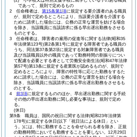
(2)
小学校又は特別支援学校に就学している子のある職員
であって、規則で定めるもの
2
任命権者は、
第15条第1項
に規定する要介護者のある職員
が、規則で定めるところにより、当該要介護者を介護する
ために請求した場合には、公務の正常な運営を妨げる場合
を除き、当該職員に当該請求に係る早出遅出勤務をさせる
ものとする。
3
任命権者は、障害者の雇用の促進等に関する法律
(昭和35
年法律第123号)
第2条第1号に規定する障害者である職員の
うち、同法第37条第2項に規定する対象障害者である職員
及び当該職員以外の職員であって勤務時間の割振りについ
て配慮を必要とする者として労働安全衛生法
(昭和47年法律
第57号)
第13条に規定する産業医が認めるものが、規則で
定めるところにより、障害の特性等に応じた勤務をするた
めに請求した場合には、公務の正常な運営を妨げる場合を
除き、当該職員に当該請求に係る早出遅出勤務をさせるも
のとする。
4
前3項
に規定するもののほか、早出遅出勤務に関する手続
その他の早出遅出勤務に関し必要な事項は、規則で定め
る。
(休日)
第9条
職員は、国民の祝日に関する法律
(昭和23年法律第
178号)
に規定する休日
(以下「祝日法による休日」とい
う。)
には、特に勤務することを命ぜられる者を除き、正規
の勤務時間においても勤務することを要しない。
12月29日