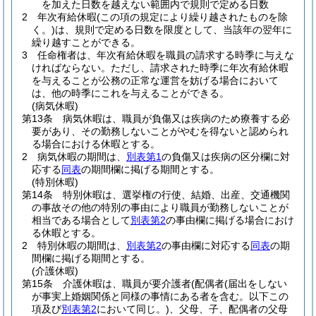
を加えた日数を越えない範囲内で規則で定める日数
2
年次有給休暇
(この項の規定により繰り越されたものを除
く。)
は、規則で定める日数を限度として、当該年の翌年に
繰り越すことができる。
3
任命権者は、年次有給休暇を職員の請求する時季に与えな
ければならない。
ただし、請求された時季に年次有給休暇
を与えることが公務の正常な運営を妨げる場合において
は、他の時季にこれを与えることができる。
(病気休暇)
第13条
病気休暇は、職員が負傷又は疾病のため療養する必
要があり、その勤務しないことがやむを得ないと認められ
る場合における休暇とする。
2
病気休暇の期間は、
別表第1
の負傷又は疾病の区分欄に対
応する
同表
の期間欄に掲げる期間とする。
(特別休暇)
第14条
特別休暇は、選挙権の行使、結婚、出産、交通機関
の事故その他の特別の事由により職員が勤務しないことが
相当である場合として
別表第2
の事由欄に掲げる場合におけ
る休暇とする。
2
特別休暇の期間は、
別表第2
の事由欄に対応する
同表
の期
間欄に掲げる期間とする。
(介護休暇)
第15条
介護休暇は、職員が要介護者
(配偶者
(届出をしない
が事実上婚姻関係と同様の事情にある者を含む。以下この
項及び
別表第2
において同じ。)
、父母、子、配偶者の父母