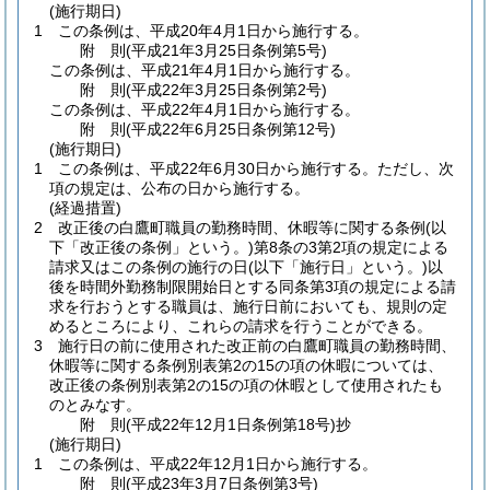
(施行期日)
1
この条例は、平成20年4月1日から施行する。
附
則
(平成21年3月25日
条例第5号)
この条例は、平成21年4月1日から施行する。
附
則
(平成22年3月25日
条例第2号)
この条例は、平成22年4月1日から施行する。
附
則
(平成22年6月25日
条例第12号)
(施行期日)
1
この条例は、平成22年6月30日から施行する。
ただし、次
項の規定は、公布の日から施行する。
(経過措置)
2
改正後の白鷹町職員の勤務時間、休暇等に関する条例
(以
下「改正後の条例」という。)
第8条の3第2項の規定による
請求又はこの条例の施行の日
(以下「施行日」という。)
以
後を時間外勤務制限開始日とする同条第3項の規定による請
求を行おうとする職員は、施行日前においても、規則の定
めるところにより、これらの請求を行うことができる。
3
施行日の前に使用された改正前の白鷹町職員の勤務時間、
休暇等に関する条例別表第2の15の項の休暇については、
改正後の条例別表第2の15の項の休暇として使用されたも
のとみなす。
附
則
(平成22年12月1日
条例第18号)
抄
(施行期日)
1
この条例は、平成22年12月1日から施行する。
附
則
(平成23年3月7日
条例第3号)