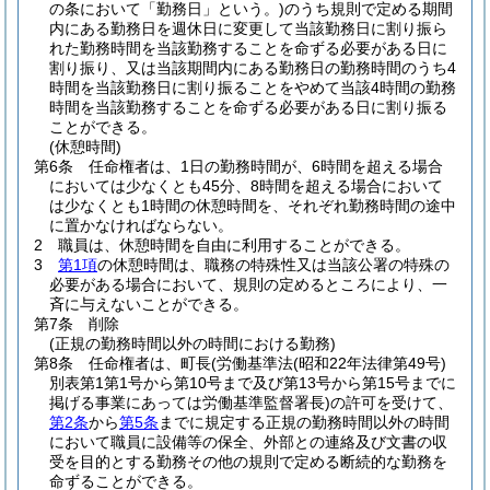
の条において「勤務日」という。)
のうち規則で定める期間
内にある勤務日を週休日に変更して当該勤務日に割り振ら
れた勤務時間を当該勤務することを命ずる必要がある日に
割り振り、又は当該期間内にある勤務日の勤務時間のうち4
時間を当該勤務日に割り振ることをやめて当該4時間の勤務
時間を当該勤務することを命ずる必要がある日に割り振る
ことができる。
(休憩時間)
第6条
任命権者は、1日の勤務時間が、6時間を超える場合
においては少なくとも45分、8時間を超える場合において
は少なくとも1時間の休憩時間を、それぞれ勤務時間の途中
に置かなければならない。
2
職員は、休憩時間を自由に利用することができる。
3
第1項
の休憩時間は、職務の特殊性又は当該公署の特殊の
必要がある場合において、規則の定めるところにより、一
斉に与えないことができる。
第7条
削除
(正規の勤務時間以外の時間における勤務)
第8条
任命権者は、町長
(労働基準法
(昭和22年法律第49号)
別表第1第1号から第10号まで及び第13号から第15号までに
掲げる事業にあっては労働基準監督署長)
の許可を受けて、
第2条
から
第5条
までに規定する正規の勤務時間以外の時間
において職員に設備等の保全、外部との連絡及び文書の収
受を目的とする勤務その他の規則で定める断続的な勤務を
命ずることができる。