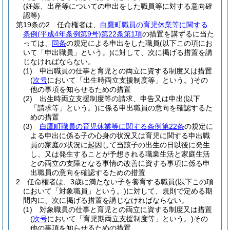
(妊娠、出産等についての申出をした職員等に対する意向確
認等)
第19条の2
任命権者は、
白鷹町職員の育児休業等に関する
条例
(平成4年条例第9号)
第22条第1項
の措置を講ずるに当た
っては、
同条
の規定による申出をした職員
(以下この項にお
いて「申出職員」という。)
に対して、次に掲げる措置を講
じなければならない。
(1)
申出職員の仕事と育児との両立に資する制度又は措置
(
次号
において「出生時両立支援制度等」という。)
その
他の事項を知らせるための措置
(2)
出生時両立支援制度等の請求、申告又は申出
(以下
「請求等」という。)
に係る申出職員の意向を確認するた
めの措置
(3)
白鷹町職員の育児休業等に関する条例第22条
の規定に
よる申出に係る子の心身の状況又は育児に関する申出職
員の家庭の状況に起因して当該子の出生の日以後に発生
し、又は発生することが予想される職業生活と家庭生活
との両立の支障となる事情の改善に資する事項に係る申
出職員の意向を確認するための措置
2
任命権者は、3歳に満たない子を養育する職員
(以下この項
において「対象職員」という。)
に対して、規則で定める期
間内に、次に掲げる措置を講じなければならない。
(1)
対象職員の仕事と育児との両立に資する制度又は措置
(
次号
において「育児期両立支援制度等」という。)
その
他の事項を知らせるための措置