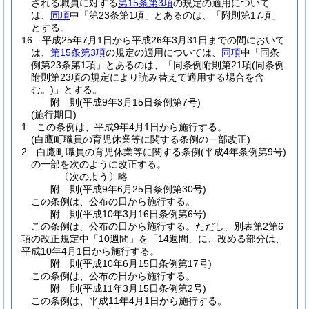
される職員に対する
第15条第3項
の規定の適用について
は、
同項
中「第23条第1項」とあるのは、「附則第17項」
とする。
16
平成25年7月1日から平成26年3月31日までの間において
は、
第15条第3項
の規定の適用については、
同項
中「同条
例第23条第1項」とあるのは、「同条例附則第21項
(同条例
附則第23項の規定により読み替えて適用する場合を含
む。)
」とする。
附
則
(平成9年3月15日
条例第7号)
(施行期日)
1
この条例は、平成9年4月1日から施行する。
(白鷹町職員の育児休業等に関する条例の一部改正)
2
白鷹町職員の育児休業等に関する条例
(平成4年条例第9号)
の一部を次のように改正する。
〔次のよう〕略
附
則
(平成9年6月25日
条例第30号)
この条例は、公布の日から施行する。
附
則
(平成10年3月16日
条例第6号)
この条例は、公布の日から施行する。
ただし、別表第2第6
項の改正規定中「10週間」を「14週間」に、改める部分は、
平成10年4月1日から施行する。
附
則
(平成10年6月15日
条例第17号)
この条例は、公布の日から施行する。
附
則
(平成11年3月15日
条例第2号)
この条例は、平成11年4月1日から施行する。