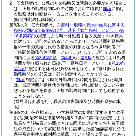
2
任命権者は、公務のため臨時又は緊急の必要がある場合に
は、正規の勤務時間以外の時間において職員に
前項
に掲げ
る勤務以外の勤務をすることを命ずることができる。
(時間外勤務代休時間)
第8条の2
任命権者は、
白鷹町一般職の職員の給与に関する
条例
(昭和46年条例第12号。以下「給与条例」という。)
第
18条第4項
の規定により時間外勤務手当を支給すべき職員
に対して、規則の定めるところにより、当該時間外勤務手
当の一部の支給に代わる措置の対象となるべき時間
(以下
「時間外勤務代休時間」という。)
として、規則で定める期
間内にある
第3条第2項
、
第4条
又は
第5条
の規定により勤務
時間が割り振られた日
(以下「勤務日等」という。)
(
第10条
第1項
に規定する休日及び代休日を除く。)
に割り振られた
勤務時間の全部又は一部を指定することができる。
2
前項
の規定により時間外勤務代休時間を指定された職員
は、当該時間外勤務代休時間には、特に勤務することを命
ぜられる場合を除き、正規の勤務時間においても勤務する
ことを要しない。
(育児又は介護を行う職員の深夜勤務及び時間外勤務の制
限)
第8条の3
任命権者は、小学校就学の始期に達するまでの子
(民法
(明治29年法律第89号)
第817条の2第1項の規定により
職員が当該職員との間における同項に規定する特別養子縁
組の成立について家庭裁判所に請求した者
(当該請求に係る
家事審判事件が裁判所に係属している場合に限る。)
であっ