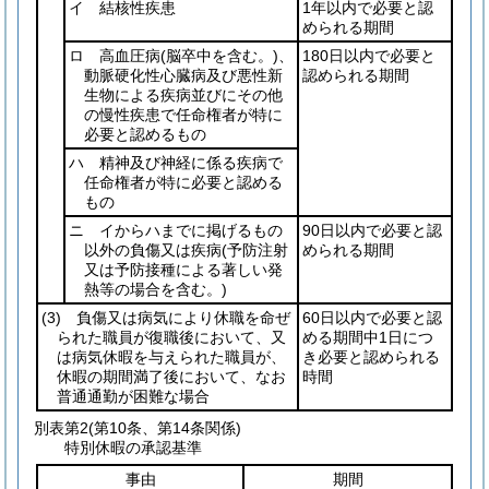
イ 結核性疾患
1年以内で必要と認
められる期間
ロ 高血圧病
(脳卒中を含む。)
、
180日以内で必要と
動脈硬化性心臓病及び悪性新
認められる期間
生物による疾病並びにその他
の慢性疾患で任命権者が特に
必要と認めるもの
ハ 精神及び神経に係る疾病で
任命権者が特に必要と認める
もの
ニ イからハまでに掲げるもの
90日以内で必要と認
以外の負傷又は疾病
(予防注射
められる期間
又は予防接種による著しい発
熱等の場合を含む。)
(3)
負傷又は病気により休職を命ぜ
60日以内で必要と認
られた職員が復職後において、又
める期間中1日につ
は病気休暇を与えられた職員が、
き必要と認められる
休暇の期間満了後において、なお
時間
普通通勤が困難な場合
別表第2
(第10条、第14条関係)
特別休暇の承認基準
事由
期間