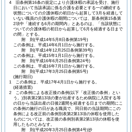
4
旧条例第16条の規定により介護休暇の承認を受け、施行
日において当該承認に係る介護を必要とする一の継続する
状態についての介護休暇の初日から起算して3月を経過して
いない職員の介護休暇の期間については、新条例第15条第
2項中「連続する6月の期間内」とあるのは、「当該状態に
ついての介護休暇の初日から起算して6月を経過する日まで
の間」とする。
附
則
(平成14年5月8日
条例第19号)
この条例は、平成14年6月1日から施行する。
附
則
(平成14年12月25日
条例第39号)
この条例は、平成15年1月1日から施行する。
附
則
(平成16年6月25日
条例第24号)
この条例は、平成16年7月1日から施行する。
附
則
(平成17年3月25日
条例第5号)
(施行期日)
1
この条例は、平成17年4月1日から施行する。
(経過措置)
2
この条例による改正後の条例
(以下「改正後の条例」とい
う。)
別表第2第13項の妻が出産するため病院に入院する等
の日から当該出産の日後2週間を経過する日までの期間にこ
の条例の施行の日がある職員で、同日前の当該期間にこの
条例による改正前の条例別表第2第13項の休暇を使用した
ものについては、改正後の条例別表第2第13項の休暇を使
用したものとみなす。
附
則
(平成20年3月25日
条例第4号)
抄