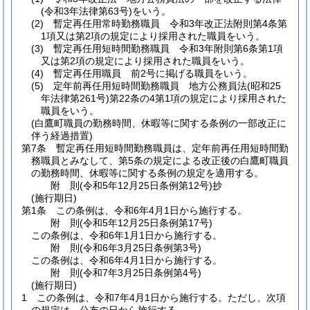
(令和3年法律第63号)
をいう。
(2)
暫定再任用常時勤務職員 令和3年改正法附則第4条第
1項又は第2項の規定により採用された職員をいう。
(3)
暫定再任用短時間勤務職員 令和3年附則第6条第1項
又は第2項の規定により採用された職員をいう。
(4)
暫定再任用職員 前2号に掲げる職員をいう。
(5)
定年前再任用短時間勤務職員 地方公務員法
(昭和25
年法律第261号)
第22条の4第1項の規定により採用された
職員をいう。
(白鷹町職員の勤務時間、休暇等に関する条例の一部改正に
伴う経過措置)
第7条
暫定再任用短時間勤務職員は、定年前再任用短時間勤
務職員とみなして、第5条の規定による改正後の白鷹町職員
の勤務時間、休暇等に関する条例の規定を適用する。
附
則
(令和5年12月25日
条例第12号)
抄
(施行期日)
第1条
この条例は、令和6年4月1日から施行する。
附
則
(令和5年12月25日
条例第17号)
この条例は、令和6年1月1日から施行する。
附
則
(令和6年3月25日
条例第3号)
この条例は、令和6年4月1日から施行する。
附
則
(令和7年3月25日
条例第4号)
(施行期日)
1
この条例は、令和7年4月1日から施行する。
ただし、次項