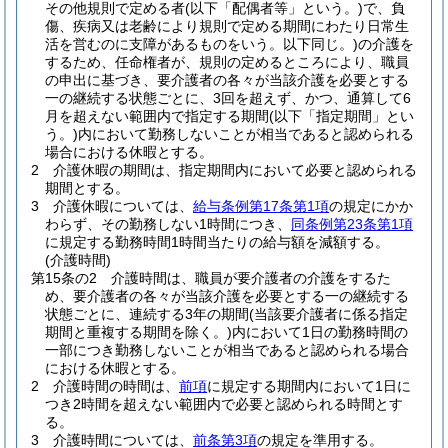
その他規則で定める者
(以下「配偶者等」という。)
で、負
傷、疾病又は老齢により規則で定める期間にわたり日常生
活を営むのに支障があるものをいう。以下同じ。)
の介護を
するため、任命権者が、規則の定めるところにより、職員
の申出に基づき、要介護者の各々が当該介護を必要とする
一の継続する状態ごとに、3回を超えず、かつ、通算して6
月を超えない範囲内で指定する期間
(以下「指定期間」とい
う。)
内において勤務しないことが相当であると認められる
場合における休暇とする。
2
介護休暇の期間は、指定期間内において必要と認められる
期間とする。
3
介護休暇については、
給与条例第17条第1項
の規定にかか
わらず、その勤務しない1時間につき、
同条例第23条第1項
に規定する勤務時間1時間当たりの給与額を減額する。
(介護時間)
第15条の2
介護時間は、職員が要介護者の介護をするた
め、要介護者の各々が当該介護を必要とする一の継続する
状態ごとに、連続する3年の期間
(当該要介護者に係る指定
期間と重複する期間を除く。)
内において1日の勤務時間の
一部につき勤務しないことが相当であると認められる場合
における休暇とする。
2
介護時間の時間は、
前項
に規定する期間内において1日に
つき2時間を超えない範囲内で必要と認められる時間とす
る。
3
介護時間については、
前条第3項
の規定を準用する。