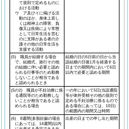
て規則で定めるものに
おける活動
ウ ア及びイに掲げる活
動のほか、身体上若し
くは精神上の障害、負
傷又は疾病により常態
として日常生活を営む
のに支障がある者の介
護その他の日常生活を
支援する活動
(5)
職員が結婚する場合
結婚の日の5日前の日から当
で、結婚式、旅行その他
該結婚の日後1月を経過する
の結婚に伴い必要と認め
日までの期間内において6日
られる行事等のため勤務
以内で必要と認める期間
しないことが相当である
と認められるとき
(5の2)
職員が不妊治療に係
一の年において5日
(当該通院
る通院等のため勤務しな
等が体外受精その他の規則で
いことが相当であると認
定める不妊治療に係るもので
められる場合
ある場合にあっては、10日)
の範囲内の期間又は時間
(6)
8週間
(多胎妊娠の場合
出産の日までの申し出た期間
にあっては、14週間)
以内
に出産する予定である女