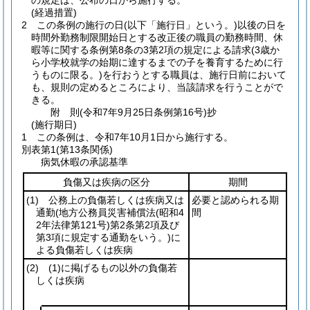
の規定は、公布の日から施行する。
(経過措置)
2
この条例の施行の日
(以下「施行日」という。)
以後の日を
時間外勤務制限開始日とする改正後の職員の勤務時間、休
暇等に関する条例第8条の3第2項の規定による請求
(3歳か
ら小学校就学の始期に達するまでの子を養育するために行
うものに限る。)
を行おうとする職員は、施行日前において
も、規則の定めるところにより、当該請求を行うことがで
きる。
附
則
(令和7年9月25日
条例第16号)
抄
(施行期日)
1
この条例は、令和7年10月1日から施行する。
別表第1
(第13条関係)
病気休暇の承認基準
負傷又は疾病の区分
期間
(1)
公務上の負傷若しくは疾病又は
必要と認められる期
通勤
(地方公務員災害補償法
(昭和4
間
2年法律第121号)
第2条第2項及び
第3項に規定する通勤をいう。)
に
よる負傷若しくは疾病
(2)
(1)
に掲げるもの以外の負傷若
しくは疾病