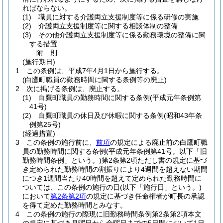
ればならない。
(1)
職員に対する介護両立支援制度等に係る研修の実施
(2)
介護両立支援制度等に関する相談体制の整備
(3)
その他介護両立支援制度等に係る勤務環境の整備に関
する措置
附
則
(施行期日)
1
この条例は、平成7年4月1日から施行する。
(白鷹町職員の勤務時間に関する条例等の廃止)
2
次に掲げる条例は、廃止する。
(1)
白鷹町職員の勤務時間に関する条例
(平成元年条例第
41号)
(2)
白鷹町職員の休日及び休暇に関する条例
(昭和43年条
例第25号)
(経過措置)
3
この条例の施行前に、
前項
の規定による廃止前の白鷹町職
員の勤務時間に関する条例
(平成元年条例第41号。以下「旧
勤務時間条例」という。)
第2条第2項ただし書の規定に基づ
き定められた勤務時間の割振りにより4週間を超えない期間
につき1週間当たり40時間を超えて定められた勤務時間に
ついては、この条例の施行の日
(以下「施行日」という。)
において
第2条第2項
の規定に基づき任命権者が町長の承認
を得て定めた勤務時間とみなす。
4
この条例の施行の際現に旧勤務時間条例第2条第2項本文