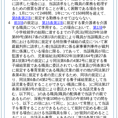
に請求した場合には、当該請求をした職員の業務を処理す
るための措置を講ずることが著しく困難である場合を除
き、1月について24時間、1年について150時間を超えて、
第8条第2項
に規定する勤務をさせてはならない。
4
前3項
の規定は、
第15条第1項
に規定する要介護者を介護
する職員について準用する。
この場合において、
第1項
中
「小学校就学の始期に達するまでの子
(民法
(明治29年法律
第89号)
第817条の2第1項の規定により職員が当該職員との
間における同項に規定する特別養子縁組の成立について家
庭裁判所に請求した者
(当該請求に係る家事審判事件が裁判
所に係属している場合に限る。)
であって、当該職員が現に
監護するもの、児童福祉法
(昭和22年法律第164号)
第27条
第1項第3号の規定により同法第6条の4第2号に規定する養
子縁組里親である職員に委託されている児童及び同条第1号
に規定する養育里親である職員
(児童の親その他の同法第27
条第4項に規定する者の意に反するため、同項の規定によ
り、同法第6条の4第2号に規定する養子縁組里親として当
該児童を委託することができない職員に限る。)
に同法第27
条第1項第3号の規定により委託されている当該児童を含
む。以下同じ。)
のある職員
(職員の配偶者で当該子の親で
あるものが、深夜
(午後10時から翌日の午前5時までの間を
いう。以下この項において同じ。)
において常態として当該
子を養育することができるものとして規則で定める者に該
当する場合における当該職員を除く。)
が規則の定めるとこ
ろにより、当該子を養育」とあるのは「第15条第1項に規