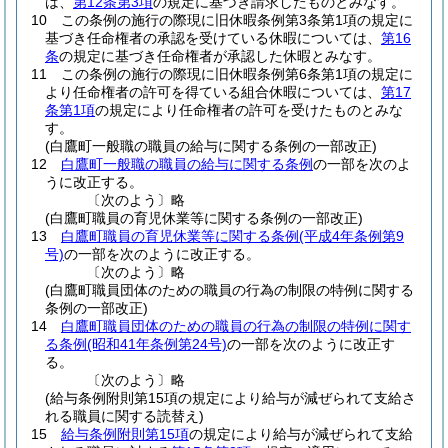
は、
第12条第3項
の規定に基づき請求したものとみなす。
10
この条例の施行の際現に旧休暇条例第3条第1項の規定に
基づき任命権者の承認を受けている休暇については、
第16
条
の規定に基づき任命権者が承認した休暇とみなす。
11
この条例の施行の際現に旧休暇条例第6条第1項の規定に
より任命権者の許可を得ている組合休暇については、
第17
条第1項
の規定により任命権者の許可を受けたものとみな
す。
(白鷹町一般職の職員の給与に関する条例の一部改正)
12
白鷹町一般職の職員の給与に関する条例
の一部を次のよ
うに改正する。
〔次のよう〕略
(白鷹町職員の育児休業等に関する条例の一部改正)
13
白鷹町職員の育児休業等に関する条例
(平成4年条例第9
号)
の一部を次のように改正する。
〔次のよう〕略
(白鷹町職員団体のための職員の行為の制限の特例に関する
条例の一部改正)
14
白鷹町職員団体のための職員の行為の制限の特例に関す
る条例
(昭和41年条例第24号)
の一部を次のように改正す
る。
〔次のよう〕略
(給与条例附則第15項の規定により給与が減ぜられて支給さ
れる職員に関する読替え)
15
給与条例附則第15項
の規定により給与が減ぜられて支給