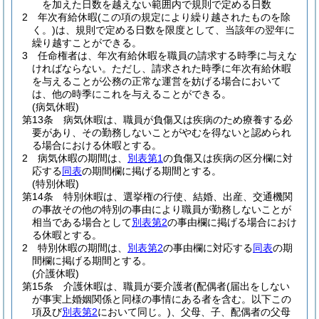
を加えた日数を越えない範囲内で規則で定める日数
2
年次有給休暇
(この項の規定により繰り越されたものを除
く。)
は、規則で定める日数を限度として、当該年の翌年に
繰り越すことができる。
3
任命権者は、年次有給休暇を職員の請求する時季に与えな
ければならない。
ただし、請求された時季に年次有給休暇
を与えることが公務の正常な運営を妨げる場合において
は、他の時季にこれを与えることができる。
(病気休暇)
第13条
病気休暇は、職員が負傷又は疾病のため療養する必
要があり、その勤務しないことがやむを得ないと認められ
る場合における休暇とする。
2
病気休暇の期間は、
別表第1
の負傷又は疾病の区分欄に対
応する
同表
の期間欄に掲げる期間とする。
(特別休暇)
第14条
特別休暇は、選挙権の行使、結婚、出産、交通機関
の事故その他の特別の事由により職員が勤務しないことが
相当である場合として
別表第2
の事由欄に掲げる場合におけ
る休暇とする。
2
特別休暇の期間は、
別表第2
の事由欄に対応する
同表
の期
間欄に掲げる期間とする。
(介護休暇)
第15条
介護休暇は、職員が要介護者
(配偶者
(届出をしない
が事実上婚姻関係と同様の事情にある者を含む。以下この
項及び
別表第2
において同じ。)
、父母、子、配偶者の父母