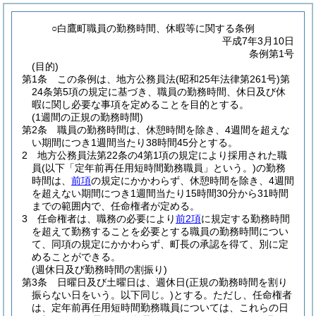
○白鷹町職員の勤務時間、休暇等に関する条例
平成7年3月10日
条例第1号
(目的)
第1条
この条例は、地方公務員法
(昭和25年法律第261号)
第
24条第5項の規定に基づき、職員の勤務時間、休日及び休
暇に関し必要な事項を定めることを目的とする。
(1週間の正規の勤務時間)
第2条
職員の勤務時間は、休憩時間を除き、4週間を超えな
い期間につき1週間当たり38時間45分とする。
2
地方公務員法第22条の4第1項の規定により採用された職
員
(以下「定年前再任用短時間勤務職員」という。)
の勤務
時間は、
前項
の規定にかかわらず、休憩時間を除き、4週間
を超えない期間につき1週間当たり15時間30分から31時間
までの範囲内で、任命権者が定める。
3
任命権者は、職務の必要により
前2項
に規定する勤務時間
を超えて勤務することを必要とする職員の勤務時間につい
て、同項の規定にかかわらず、町長の承認を得て、別に定
めることができる。
(週休日及び勤務時間の割振り)
第3条
日曜日及び土曜日は、週休日
(正規の勤務時間を割り
振らない日をいう。以下同じ。)
とする。
ただし、任命権者
は、定年前再任用短時間勤務職員については、これらの日