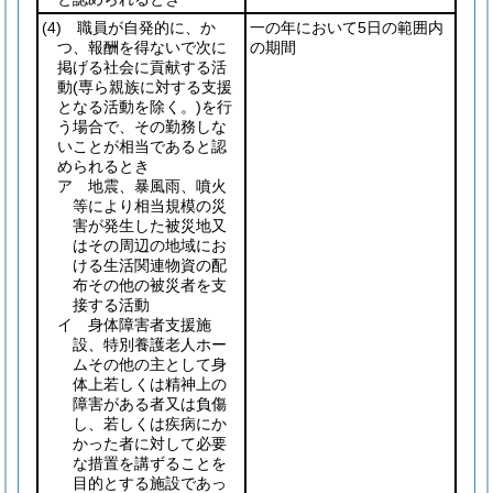
(4)
職員が自発的に、か
一の年において5日の範囲内
つ、報酬を得ないで次に
の期間
掲げる社会に貢献する活
動
(専ら親族に対する支援
となる活動を除く。)
を行
う場合で、その勤務しな
いことが相当であると認
められるとき
ア 地震、暴風雨、噴火
等により相当規模の災
害が発生した被災地又
はその周辺の地域にお
ける生活関連物資の配
布その他の被災者を支
接する活動
イ 身体障害者支援施
設、特別養護老人ホー
ムその他の主として身
体上若しくは精神上の
障害がある者又は負傷
し、若しくは疾病にか
かった者に対して必要
な措置を講ずることを
目的とする施設であっ