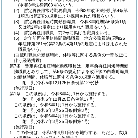
(令和3年法律第63号)
をいう。
(2)
暫定再任用常時勤務職員 令和3年改正法附則第4条第
1項又は第2項の規定により採用された職員をいう。
(3)
暫定再任用短時間勤務職員 令和3年附則第6条第1項
又は第2項の規定により採用された職員をいう。
(4)
暫定再任用職員 前2号に掲げる職員をいう。
(5)
定年前再任用短時間勤務職員 地方公務員法
(昭和25
年法律第261号)
第22条の4第1項の規定により採用された
職員をいう。
(白鷹町職員の勤務時間、休暇等に関する条例の一部改正に
伴う経過措置)
第7条
暫定再任用短時間勤務職員は、定年前再任用短時間勤
務職員とみなして、第5条の規定による改正後の白鷹町職員
の勤務時間、休暇等に関する条例の規定を適用する。
附
則
(令和5年12月25日
条例第12号)
抄
(施行期日)
第1条
この条例は、令和6年4月1日から施行する。
附
則
(令和5年12月25日
条例第17号)
この条例は、令和6年1月1日から施行する。
附
則
(令和6年3月25日
条例第3号)
この条例は、令和6年4月1日から施行する。
附
則
(令和7年3月25日
条例第4号)
(施行期日)
1
この条例は、令和7年4月1日から施行する。
ただし、次項