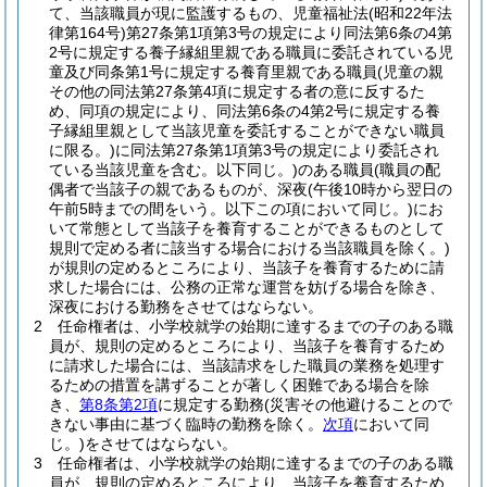
て、当該職員が現に監護するもの、児童福祉法
(昭和22年法
律第164号)
第27条第1項第3号の規定により同法第6条の4第
2号に規定する養子縁組里親である職員に委託されている児
童及び同条第1号に規定する養育里親である職員
(児童の親
その他の同法第27条第4項に規定する者の意に反するた
め、同項の規定により、同法第6条の4第2号に規定する養
子縁組里親として当該児童を委託することができない職員
に限る。)
に同法第27条第1項第3号の規定により委託され
ている当該児童を含む。以下同じ。)
のある職員
(職員の配
偶者で当該子の親であるものが、深夜
(午後10時から翌日の
午前5時までの間をいう。以下この項において同じ。)
にお
いて常態として当該子を養育することができるものとして
規則で定める者に該当する場合における当該職員を除く。)
が規則の定めるところにより、当該子を養育するために請
求した場合には、公務の正常な運営を妨げる場合を除き、
深夜における勤務をさせてはならない。
2
任命権者は、小学校就学の始期に達するまでの子のある職
員が、規則の定めるところにより、当該子を養育するため
に請求した場合には、当該請求をした職員の業務を処理す
るための措置を講ずることが著しく困難である場合を除
き、
第8条第2項
に規定する勤務
(災害その他避けることので
きない事由に基づく臨時の勤務を除く。
次項
において同
じ。)
をさせてはならない。
3
任命権者は、小学校就学の始期に達するまでの子のある職
員が、規則の定めるところにより、当該子を養育するため