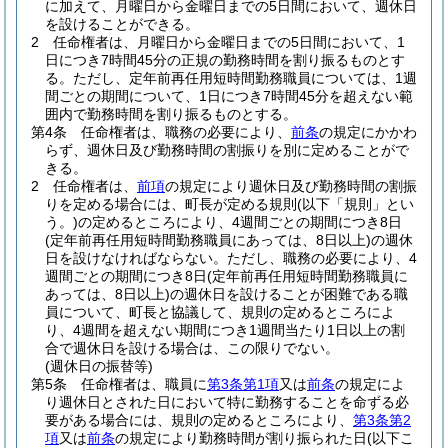
に加えて、月曜日から金曜日までの5日間において、週休日
を設けることができる。
2
任命権者は、月曜日から金曜日までの5日間において、1
日につき7時間45分の正規の勤務時間を割り振るものとす
る。
ただし、定年前再任用短時間勤務職員については、1週
間ごとの期間について、1日につき7時間45分を超えない範
囲内で勤務時間を割り振るものとする。
第4条
任命権者は、職務の必要により、
前条
の規定にかかわ
らず、週休日及び勤務時間の割振りを別に定めることがで
きる。
2
任命権者は、
前項
の規定により週休日及び勤務時間の割振
りを定める場合には、町長が定める規則
(以下「規則」とい
う。)
の定めるところにより、4週間ごとの期間につき8日
(定年前再任用短時間勤務職員にあっては、8日以上)
の週休
日を設けなければならない。
ただし、職務の必要により、4
週間ごとの期間につき8日
(定年前再任用短時間勤務職員に
あっては、8日以上)
の週休日を設けることが困難である職
員について、町長と協議して、規則の定めるところによ
り、4週間を超えない期間につき1週間当たり1日以上の割
合で週休日を設ける場合は、この限りでない。
(週休日の振替等)
第5条
任命権者は、職員に
第3条第1項
又は
前条
の規定によ
り週休日とされた日において特に勤務することを命ずる必
要がある場合には、規則の定めるところにより、
第3条第2
項
又は
前条
の規定により勤務時間が割り振られた日
(以下こ