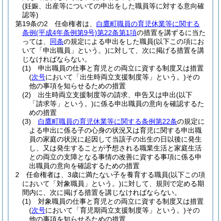
(妊娠、出産等についての申出をした職員等に対する意向確
認等)
第19条の2
任命権者は、
白鷹町職員の育児休業等に関する
条例
(平成4年条例第9号)
第22条第1項
の措置を講ずるに当た
っては、
同条
の規定による申出をした職員
(以下この項にお
いて「申出職員」という。)
に対して、次に掲げる措置を講
じなければならない。
(1)
申出職員の仕事と育児との両立に資する制度又は措置
(
次号
において「出生時両立支援制度等」という。)
その
他の事項を知らせるための措置
(2)
出生時両立支援制度等の請求、申告又は申出
(以下
「請求等」という。)
に係る申出職員の意向を確認するた
めの措置
(3)
白鷹町職員の育児休業等に関する条例第22条
の規定に
よる申出に係る子の心身の状況又は育児に関する申出職
員の家庭の状況に起因して当該子の出生の日以後に発生
し、又は発生することが予想される職業生活と家庭生活
との両立の支障となる事情の改善に資する事項に係る申
出職員の意向を確認するための措置
2
任命権者は、3歳に満たない子を養育する職員
(以下この項
において「対象職員」という。)
に対して、規則で定める期
間内に、次に掲げる措置を講じなければならない。
(1)
対象職員の仕事と育児との両立に資する制度又は措置
(
次号
において「育児期両立支援制度等」という。)
その
他の事項を知らせるための措置