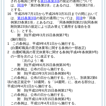
される職員に対する
第15条第3項
の規定の適用について
は、
同項
中「第23条第1項」とあるのは、「附則第17項」
とする。
16
平成25年7月1日から平成26年3月31日までの間において
は、
第15条第3項
の規定の適用については、
同項
中「同条
例第23条第1項」とあるのは、「同条例附則第21項
(同条例
附則第23項の規定により読み替えて適用する場合を含
む。)
」とする。
附
則
(平成9年3月15日
条例第7号)
(施行期日)
1
この条例は、平成9年4月1日から施行する。
(白鷹町職員の育児休業等に関する条例の一部改正)
2
白鷹町職員の育児休業等に関する条例
(平成4年条例第9号)
の一部を次のように改正する。
〔次のよう〕略
附
則
(平成9年6月25日
条例第30号)
この条例は、公布の日から施行する。
附
則
(平成10年3月16日
条例第6号)
この条例は、公布の日から施行する。
ただし、別表第2第6
項の改正規定中「10週間」を「14週間」に、改める部分は、
平成10年4月1日から施行する。
附
則
(平成10年6月15日
条例第17号)
この条例は、公布の日から施行する。
附
則
(平成11年3月15日
条例第2号)
この条例は、平成11年4月1日から施行する。