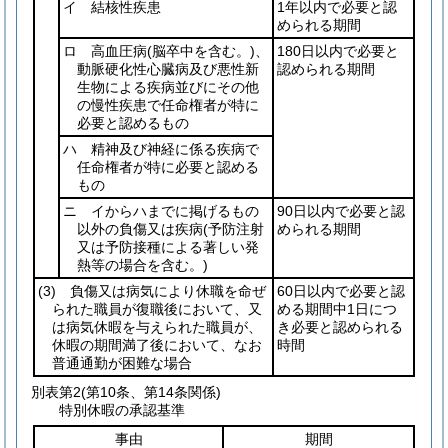
イ 結核性疾患
1年以内で必要と認
められる期間
ロ 高血圧病
(脳卒中を含む。)
、
180日以内で必要と
動脈硬化性心臓病及び悪性新
認められる期間
生物による疾病並びにその他
の慢性疾患で任命権者が特に
必要と認めるもの
ハ 精神及び神経に係る疾病で
任命権者が特に必要と認める
もの
ニ イからハまでに掲げるもの
90日以内で必要と認
以外の負傷又は疾病
(予防注射
められる期間
又は予防接種による著しい発
熱等の場合を含む。)
(3)
負傷又は病気により休職を命ぜ
60日以内で必要と認
られた職員が復職後において、又
める期間中1日につ
は病気休暇を与えられた職員が、
き必要と認められる
休暇の期間満了後において、なお
時間
普通通勤が困難な場合
別表第2
(第10条、第14条関係)
特別休暇の承認基準
事由
期間