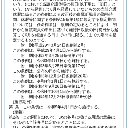
いう。)
において当該介護休暇の初日
(以下単に「初日」と
いう。)
から起算して6月を経過していないものの当該介護
休暇に係るこの条例による改正後の白鷹町職員の勤務時
間、休暇等に関する条例第15条第1項に規定する指定期間
については、任命権者は、規則の定めるところにより、初
日から当該職員の申出に基づく施行日以後の日
(初日から起
算して6月を経過する日までの日に限る。)
までの期間を指
定するものとする。
附
則
(平成29年3月24日
条例第2号)
この条例は、平成29年4月1日から施行する。
附
則
(令和3年3月25日
条例第7号)
この条例は、令和3年4月1日から施行する。
附
則
(令和3年6月25日
条例第17号)
この条例は、公布の日から施行する。
附
則
(令和3年12月24日
条例第26号)
この条例は、令和4年1月1日から施行する。
附
則
(令和4年9月26日
条例第11号)
この条例は、令和4年10月1日から施行する。
附
則
(令和4年12月26日
条例第16号)
抄
(施行期日)
第1条
この条例は、令和5年4月1日から施行する。
(定義)
第2条
この附則において、次の各号に掲げる用語の意義は、
それぞれ当該各号に定めるところによる。
(1)
令和3年改正法 地方公務員法の一部を改正する法律