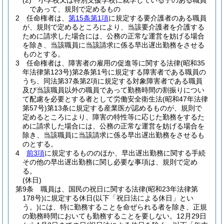
(2)
小学校又は特別支援学校に就学している子のある職員
であって、規則で定めるもの
2
任命権者は、
第15条第1項
に規定する要介護者のある職員
が、規則で定めるところにより、当該要介護者を介護する
ために請求した場合には、公務の正常な運営を妨げる場合
を除き、当該職員に当該請求に係る早出遅出勤務をさせる
ものとする。
3
任命権者は、障害者の雇用の促進等に関する法律
(昭和35
年法律第123号)
第2条第1号に規定する障害者である職員の
うち、同法第37条第2項に規定する対象障害者である職員
及び当該職員以外の職員であって勤務時間の割振りについ
て配慮を必要とする者として労働安全衛生法
(昭和47年法律
第57号)
第13条に規定する産業医が認めるものが、規則で
定めるところにより、障害の特性等に応じた勤務をするた
めに請求した場合には、公務の正常な運営を妨げる場合を
除き、当該職員に当該請求に係る早出遅出勤務をさせるも
のとする。
4
前3項
に規定するもののほか、早出遅出勤務に関する手続
その他の早出遅出勤務に関し必要な事項は、規則で定め
る。
(休日)
第9条
職員は、国民の祝日に関する法律
(昭和23年法律第
178号)
に規定する休日
(以下「祝日法による休日」とい
う。)
には、特に勤務することを命ぜられる者を除き、正規
の勤務時間においても勤務することを要しない。
12月29日