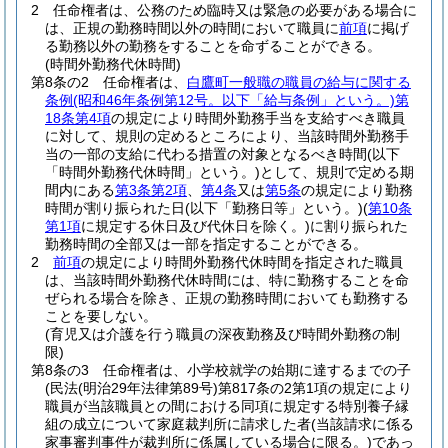
2
任命権者は、公務のため臨時又は緊急の必要がある場合に
は、正規の勤務時間以外の時間において職員に
前項
に掲げ
る勤務以外の勤務をすることを命ずることができる。
(時間外勤務代休時間)
第8条の2
任命権者は、
白鷹町一般職の職員の給与に関する
条例
(昭和46年条例第12号。以下「給与条例」という。)
第
18条第4項
の規定により時間外勤務手当を支給すべき職員
に対して、規則の定めるところにより、当該時間外勤務手
当の一部の支給に代わる措置の対象となるべき時間
(以下
「時間外勤務代休時間」という。)
として、規則で定める期
間内にある
第3条第2項
、
第4条
又は
第5条
の規定により勤務
時間が割り振られた日
(以下「勤務日等」という。)
(
第10条
第1項
に規定する休日及び代休日を除く。)
に割り振られた
勤務時間の全部又は一部を指定することができる。
2
前項
の規定により時間外勤務代休時間を指定された職員
は、当該時間外勤務代休時間には、特に勤務することを命
ぜられる場合を除き、正規の勤務時間においても勤務する
ことを要しない。
(育児又は介護を行う職員の深夜勤務及び時間外勤務の制
限)
第8条の3
任命権者は、小学校就学の始期に達するまでの子
(民法
(明治29年法律第89号)
第817条の2第1項の規定により
職員が当該職員との間における同項に規定する特別養子縁
組の成立について家庭裁判所に請求した者
(当該請求に係る
家事審判事件が裁判所に係属している場合に限る。)
であっ