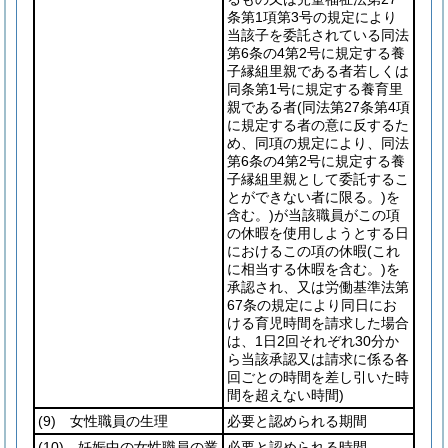
条第1項第3号の規定により
当該子を委託されている同法
第6条の4第2号に規定する養
子縁組里親である者若しくは
同条第1号に規定する養育里
親である者
(同法第27条第4項
に規定する者の意に反するた
め、同項の規定により、同法
第6条の4第2号に規定する養
子縁組里親として委託するこ
とができない者に限る。)
を
含む。)
が当該職員がこの項
の休暇を使用しようとする日
におけるこの項の休暇
(これ
に相当する休暇を含む。)
を
承認され、又は労働基準法第
67条の規定により同日にお
ける育児時間を請求した場合
は、1日2回それぞれ30分か
ら当該承認又は請求に係る各
回ごとの時間を差し引いた時
間を超えない時間)
(9)
女性職員の生理
必要と認められる期間
(10)
妊娠中の女性職員の業
必要と認められる時間