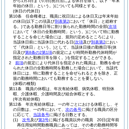
から1月3日までの日
(祝日法による休日を除く。以下「年末
年始の休日」という。)
についても同様とする。
(休日の代休日)
第10条
任命権者は、職員に祝日法による休日又は年末年始
の休日
(以下この項及び
別表第2
において「休日」と総称す
る。)
である勤務日等に割り振られた勤務時間の全部
(
次項
において「休日の全勤務時間」という。)
について特に勤務
することを命じた場合には、規則の定めるところにより、
当該休日前に当該休日に代わる日
(
次項
及び
別表第2
におい
て「代休日」という。)
として、当該休日後の勤務日等
(休
日及び
第8条の2第1項
の規定により時間外勤務代休時間が
指定された勤務日等を除く。)
を指定することができる。
2
前項
の規定により代休日を指定された職員は、勤務を命ぜ
られた休日の全勤務時間を勤務した場合において、当該代
休日には、特に勤務することを命ぜられるときを除き、正
規の勤務時間においても勤務することを要しない。
(休暇の種類)
第11条
職員の休暇は、年次有給休暇、病気休暇、特別休
暇、介護休暇、介護時間及び組合休暇とする。
(年次有給休暇)
第12条
年次有給休暇は、一の年ごとにおける休暇とし、そ
の日数は、一の年において、
次の各号
に掲げる職員の区分
に応じて、
当該各号
に掲げる日数とする。
(1)
次号
及び
第3号
に掲げる職員以外の職員 20日
(定年前
再任用短時間勤務職員にあっては、その者の勤務時間等