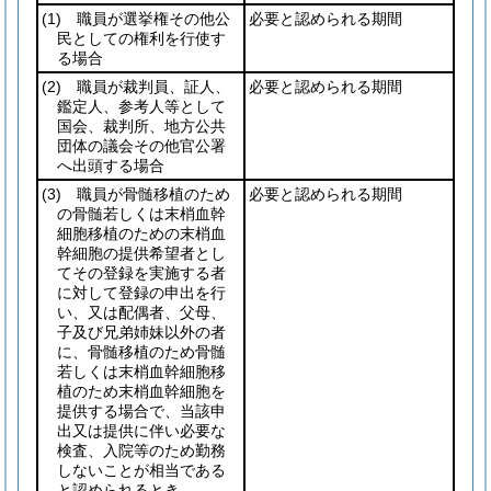
(1)
職員が選挙権その他公
必要と認められる期間
民としての権利を行使す
る場合
(2)
職員が裁判員、証人、
必要と認められる期間
鑑定人、参考人等として
国会、裁判所、地方公共
団体の議会その他官公署
へ出頭する場合
(3)
職員が骨髄移植のため
必要と認められる期間
の骨髄若しくは末梢血幹
細胞移植のための末梢血
幹細胞の提供希望者とし
てその登録を実施する者
に対して登録の申出を行
い、又は配偶者、父母、
子及び兄弟姉妹以外の者
に、骨髄移植のため骨髄
若しくは末梢血幹細胞移
植のため末梢血幹細胞を
提供する場合で、当該申
出又は提供に伴い必要な
検査、入院等のため勤務
しないことが相当である
と認められるとき