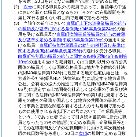
を考慮し20日を超えない範囲内で規則で定める日数)
(2)
次号
に掲げる職員以外の職員であって、当該年の中途
において新たに職員となるもの その年の在職期間を考
慮し20日を超えない範囲内で規則で定める日数
(3)
当該年の前年において
白鷹町上下水道事業職員の給与
の種類及び基準に関する条例
(昭和46年条例第24号)
の適
用を受ける職員及び
白鷹町病院事業等職員の給与の種類
及び基準を定める条例
(平成16年条例第19号)
の適用を受
ける職員、
白鷹町技能労務職員の給与の種類及び基準に
関する条例
(昭和46年条例第29号)
の適用を受ける職員、
白鷹町特別職の職員の給与に関する条例
(昭和46年条例第
10号)
の適用を受ける職員若しくは白鷹町以外の地方公共
団体の職員若しくは国家公務員又は地方住宅供給公社法
(昭和40年法律第124号)
に規定する地方住宅供給公社、地
方道路公社法
(昭和45年法律第82号)
に規定する地方道路
公社、公有地の拡大の推進に関する法律
(昭和47年法律第
66号)
に規定する土地開発公社若しくは公庫の予算及び決
算に関する法律
(昭和26年法律第99号)
第1条に規定する公
庫その他その業務が国若しくは地方公共団体の事務若し
くは事業と密接な関連を有する法人のうち規則で定める
ものに使用される者
(以下この号において「企業職員等」
という。)
であった者であって引き続き当該年に新たに職
員となったものその他規則で定める職員 企業職員等と
しての在職期間及びその在職期間中における年次有給休
暇の残日数等を考慮し、20日に
次項
の規則で定める日数