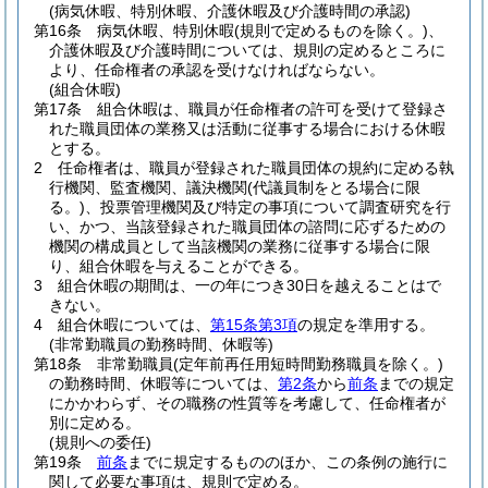
(病気休暇、特別休暇、介護休暇及び介護時間の承認)
第16条
病気休暇、特別休暇
(規則で定めるものを除く。)
、
介護休暇及び介護時間については、規則の定めるところに
より、任命権者の承認を受けなければならない。
(組合休暇)
第17条
組合休暇は、職員が任命権者の許可を受けて登録さ
れた職員団体の業務又は活動に従事する場合における休暇
とする。
2
任命権者は、職員が登録された職員団体の規約に定める執
行機関、監査機関、議決機関
(代議員制をとる場合に限
る。)
、投票管理機関及び特定の事項について調査研究を行
い、かつ、当該登録された職員団体の諮問に応ずるための
機関の構成員として当該機関の業務に従事する場合に限
り、組合休暇を与えることができる。
3
組合休暇の期間は、一の年につき30日を越えることはで
きない。
4
組合休暇については、
第15条第3項
の規定を準用する。
(非常勤職員の勤務時間、休暇等)
第18条
非常勤職員
(定年前再任用短時間勤務職員を除く。)
の勤務時間、休暇等については、
第2条
から
前条
までの規定
にかかわらず、その職務の性質等を考慮して、任命権者が
別に定める。
(規則への委任)
第19条
前条
までに規定するもののほか、この条例の施行に
関して必要な事項は、規則で定める。