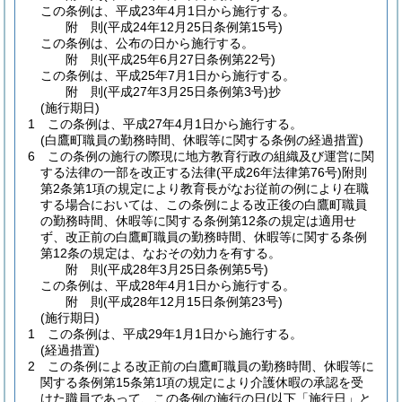
この条例は、平成23年4月1日から施行する。
附
則
(平成24年12月25日
条例第15号)
この条例は、公布の日から施行する。
附
則
(平成25年6月27日
条例第22号)
この条例は、平成25年7月1日から施行する。
附
則
(平成27年3月25日
条例第3号)
抄
(施行期日)
1
この条例は、平成27年4月1日から施行する。
(白鷹町職員の勤務時間、休暇等に関する条例の経過措置)
6
この条例の施行の際現に地方教育行政の組織及び運営に関
する法律の一部を改正する法律
(平成26年法律第76号)
附則
第2条第1項の規定により教育長がなお従前の例により在職
する場合においては、この条例による改正後の白鷹町職員
の勤務時間、休暇等に関する条例第12条の規定は適用せ
ず、改正前の白鷹町職員の勤務時間、休暇等に関する条例
第12条の規定は、なおその効力を有する。
附
則
(平成28年3月25日
条例第5号)
この条例は、平成28年4月1日から施行する。
附
則
(平成28年12月15日
条例第23号)
(施行期日)
1
この条例は、平成29年1月1日から施行する。
(経過措置)
2
この条例による改正前の白鷹町職員の勤務時間、休暇等に
関する条例第15条第1項の規定により介護休暇の承認を受
けた職員であって、この条例の施行の日
(以下「施行日」と