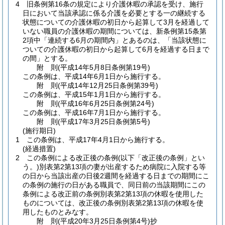
4
旧条例第16条の規定により介護休暇の承認を受け、施行
日において当該承認に係る介護を必要とする一の継続する
状態についての介護休暇の初日から起算して3月を経過して
いない職員の介護休暇の期間については、新条例第15条第
2項中「連続する6月の期間内」とあるのは、「当該状態に
ついての介護休暇の初日から起算して6月を経過する日まで
の間」とする。
附
則
(平成14年5月8日
条例第19号)
この条例は、平成14年6月1日から施行する。
附
則
(平成14年12月25日
条例第39号)
この条例は、平成15年1月1日から施行する。
附
則
(平成16年6月25日
条例第24号)
この条例は、平成16年7月1日から施行する。
附
則
(平成17年3月25日
条例第5号)
(施行期日)
1
この条例は、平成17年4月1日から施行する。
(経過措置)
2
この条例による改正後の条例
(以下「改正後の条例」とい
う。)
別表第2第13項の妻が出産するため病院に入院する等
の日から当該出産の日後2週間を経過する日までの期間にこ
の条例の施行の日がある職員で、同日前の当該期間にこの
条例による改正前の条例別表第2第13項の休暇を使用した
ものについては、改正後の条例別表第2第13項の休暇を使
用したものとみなす。
附
則
(平成20年3月25日
条例第4号)
抄