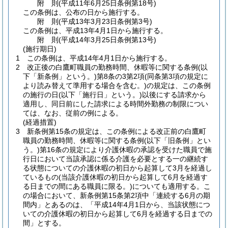
附
則
(平成11年6月25日
条例第18号)
この条例は、公布の日から施行する。
附
則
(平成13年3月23日
条例第3号)
この条例は、平成13年4月1日から施行する。
附
則
(平成14年3月25日
条例第13号)
(施行期日)
1
この条例は、平成14年4月1日から施行する。
2
改正後の白鷹町職員の勤務時間、休暇等に関する条例
(以
下「新条例」という。)
第8条の3第2項
(同条第3項の規定に
より読み替えて準用する場合を含む。)
の規定は、この条例
の施行の日
(以下「施行日」という。)
以後にする請求から
適用し、同日前にした請求による時間外勤務の制限につい
ては、なお、従前の例による。
(経過措置)
3
新条例第15条の規定は、この条例による改正前の白鷹町
職員の勤務時間、休暇等に関する条例
(以下「旧条例」とい
う。)
第16条の規定により介護休暇の承認を受けた職員で施
行日において当該承認に係る介護を必要とする一の継続す
る状態についての介護休暇の初日から起算して3月を経過し
ているもの
(当該介護休暇の初日から起算して6月を経過す
る日までの間にある職員に限る。)
についても適用する。
こ
の場合において、新条例第15条第2項中「連続する6月の期
間内」とあるのは、「平成14年4月1日から、当該状態につ
いての介護休暇の初日から起算して6月を経過する日までの
間」とする。