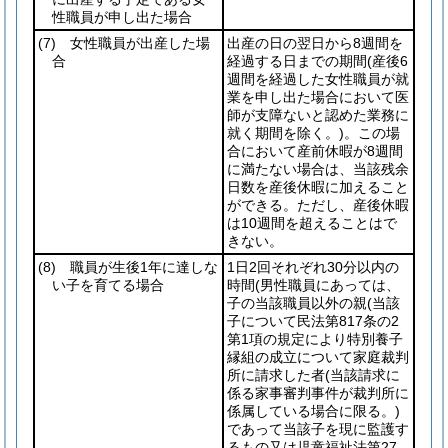
性職員が申し出た場合
(7)
女性職員が出産した場
出産の日の翌日から8週間を
合
経過する日までの期間
(産後6
週間を経過した女性職員が就
業を申し出た場合において医
師が支障ないと認めた業務に
就く期間を除く。)
。この場
合において産前休暇が8週間
に満たない場合は、当該残余
日数を産後休暇に加えること
ができる。ただし、産後休暇
は10週間を超えることはで
きない。
(8)
職員が生後1年に達しな
1日2回それぞれ30分以内の
い子を育てる場合
時間
(男性職員にあっては、
子の当該職員以外の親
(当該
子について民法第817条の2
第1項の規定により特別養子
縁組の成立について家庭裁判
所に請求した者
(当該請求に
係る家事審判事件が裁判所に
係属している場合に限る。)
であって当該子を現に監護す
るもの又は児童福祉法第27