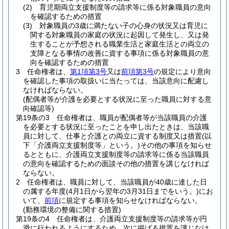
(2)
育児期両立支援制度等の請求等に係る対象職員の意向
を確認するための措置
(3)
対象職員の3歳に満たない子の心身の状況又は育児に
関する対象職員の家庭の状況に起因して発生し、又は発
生することが予想される職業生活と家庭生活との両立の
支障となる事情の改善に資する事項に係る対象職員の意
向を確認するための措置
3
任命権者は、
第1項第3号
又は
前項第3号
の規定により意向
を確認した事項の取扱いに当たっては、当該意向に配慮し
なければならない。
(配偶者等が介護を必要とする状況に至った職員に対する意
向確認等)
第19条の3
任命権者は、職員が配偶者等が当該職員の介護
を必要とする状況に至ったことを申し出たときは、当該職
員に対して、仕事と介護との両立に資する制度又は措置
(以
下「介護両立支援制度等」という。)
その他の事項を知らせ
るとともに、介護両立支援制度等の請求等に係る当該職員
の意向を確認するための面談その他の措置を講じなければ
ならない。
2
任命権者は、職員に対して、当該職員が40歳に達した日
の属する年度
(4月1日から翌年の3月31日までをいう。)
にお
いて、
前項
に規定する事項を知らせなければならない。
(勤務環境の整備に関する措置)
第19条の4
任命権者は、介護両立支援制度等の請求等が円
滑に行われるようにするため、次に掲げる措置を講じなけ