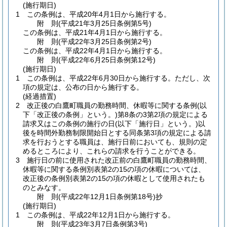
(施行期日)
1
この条例は、平成20年4月1日から施行する。
附
則
(平成21年3月25日
条例第5号)
この条例は、平成21年4月1日から施行する。
附
則
(平成22年3月25日
条例第2号)
この条例は、平成22年4月1日から施行する。
附
則
(平成22年6月25日
条例第12号)
(施行期日)
1
この条例は、平成22年6月30日から施行する。
ただし、次
項の規定は、公布の日から施行する。
(経過措置)
2
改正後の白鷹町職員の勤務時間、休暇等に関する条例
(以
下「改正後の条例」という。)
第8条の3第2項の規定による
請求又はこの条例の施行の日
(以下「施行日」という。)
以
後を時間外勤務制限開始日とする同条第3項の規定による請
求を行おうとする職員は、施行日前においても、規則の定
めるところにより、これらの請求を行うことができる。
3
施行日の前に使用された改正前の白鷹町職員の勤務時間、
休暇等に関する条例別表第2の15の項の休暇については、
改正後の条例別表第2の15の項の休暇として使用されたも
のとみなす。
附
則
(平成22年12月1日
条例第18号)
抄
(施行期日)
1
この条例は、平成22年12月1日から施行する。
附
則
(平成23年3月7日
条例第3号)