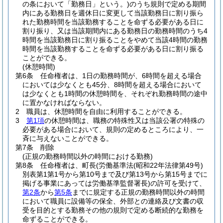
の条において「勤務日」という。)
のうち規則で定める期間
内にある勤務日を週休日に変更して当該勤務日に割り振ら
れた勤務時間を当該勤務することを命ずる必要がある日に
割り振り、又は当該期間内にある勤務日の勤務時間のうち4
時間を当該勤務日に割り振ることをやめて当該4時間の勤務
時間を当該勤務することを命ずる必要がある日に割り振る
ことができる。
(休憩時間)
第6条
任命権者は、1日の勤務時間が、6時間を超える場合
においては少なくとも45分、8時間を超える場合において
は少なくとも1時間の休憩時間を、それぞれ勤務時間の途中
に置かなければならない。
2
職員は、休憩時間を自由に利用することができる。
3
第1項
の休憩時間は、職務の特殊性又は当該公署の特殊の
必要がある場合において、規則の定めるところにより、一
斉に与えないことができる。
第7条
削除
(正規の勤務時間以外の時間における勤務)
第8条
任命権者は、町長
(労働基準法
(昭和22年法律第49号)
別表第1第1号から第10号まで及び第13号から第15号までに
掲げる事業にあっては労働基準監督署長)
の許可を受けて、
第2条
から
第5条
までに規定する正規の勤務時間以外の時間
において職員に設備等の保全、外部との連絡及び文書の収
受を目的とする勤務その他の規則で定める断続的な勤務を
命ずることができる。