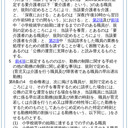
定する要介護者
(以下「要介護者」という。)
のある職員
が、規則の定めるところにより、当該要介護者を介護」
と、「深夜における」とあるのは「深夜
(午後10時から翌日
の午前5時までの間をいう。)
における」と、
第2項
及び
前項
中「小学校就学の始期に達するまでの子のある職員が、規
則の定めるところにより、当該子を養育」とあるのは「要
介護者のある職員が、規則の定めるところにより、当該要
介護者を介護」と、
第2項
中「当該請求をした職員の業務を
処理するための措置を講ずることが著しく困難である」と
あるのは「公務の運営に支障がある」と読み替えるものと
する。
5
前4項
に規定するもののほか、勤務の制限に関する手続そ
の他の勤務の制限に関し必要な事項は、規則で定める。
(育児又は介護を行う職員及び障害者である職員の早出遅出
勤務)
第8条の4
任命権者は、次に掲げる職員が、規則で定めると
ころにより、その子を養育するために請求した場合には、
公務の正常な運営を妨げる場合を除き、当該職員に当該請
求に係る早出遅出勤務
(始業及び終業の時刻を、職員が育児
若しくは介護を行うため又は障害の特性等に応じた勤務を
するためのものとしてあらかじめ定められた特定の時刻と
する勤務時間の割振りによる勤務をいう。以下同じ。)
をさ
せるものとする。
(1)
小学校就学の始期に達するまでの子のある職員