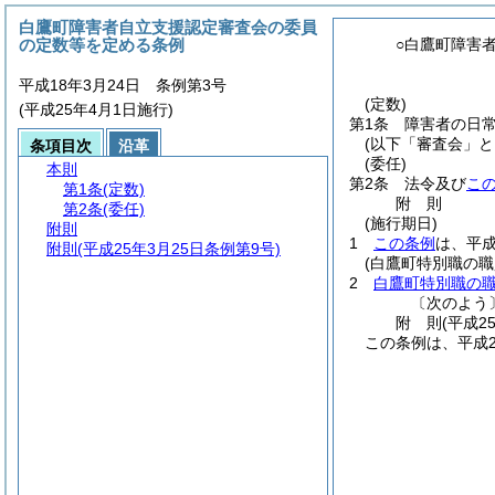
白鷹町障害者自立支援認定審査会の委員
の定数等を定める条例
○白鷹町障害
平成18年3月24日 条例第3号
(定数)
(平成25年4月1日施行)
第1条
障害者の日
(以下「審査会」と
条項目次
沿革
(委任)
本則
第2条
法令及び
こ
第1条
(定数)
附
則
第2条
(委任)
(施行期日)
附則
1
この条例
は、平成
附則
(平成25年3月25日条例第9号)
(白鷹町特別職の
2
白鷹町特別職の
〔次のよう
附
則
(平成2
この条例は、平成2