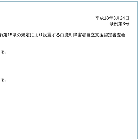
平成18年3月24日
条例第3号
)
第15条の規定により設置する白鷹町障害者自立支援認定審査会
める。
する。