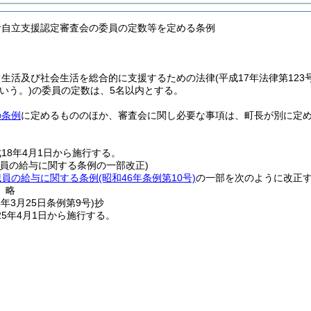
者自立支援認定審査会の委員の定数等を定める条例
常生活及び社会生活を総合的に支援するための法律
(平成17年法律第123号
いう。)
の委員の定数は、5名以内とする。
の条例
に定めるもののほか、審査会に関し必要な事項は、町長が別に定
18年4月1日から施行する。
職員の給与に関する条例の一部改正)
職員の給与に関する条例
(昭和46年条例第10号)
の一部を次のように改正
〕略
5年3月25日
条例第9号)
抄
5年4月1日から施行する。