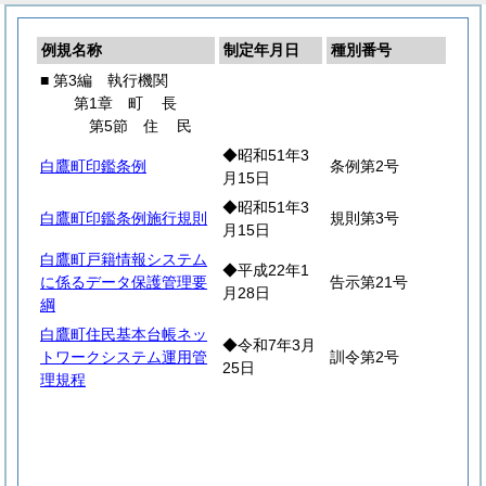
例規名称
制定年月日
種別番号
■ 第3編 執行機関
第1章
町
長
第5節
住
民
◆昭和51年3
白鷹町印鑑条例
条例第2号
月15日
◆昭和51年3
白鷹町印鑑条例施行規則
規則第3号
月15日
白鷹町戸籍情報システム
◆平成22年1
に係るデータ保護管理要
告示第21号
月28日
綱
白鷹町住民基本台帳ネッ
◆令和7年3月
トワークシステム運用管
訓令第2号
25日
理規程