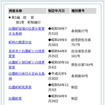
例規名称
制定年月日
種別番号
■ 第1編
総
規
第1章 町制施行
白鷹町役場の位置を変更
◆昭和39年7
条例第27号
する条例
月21日
◆昭和29年9
総理府告示第
町村の廃置分合
月28日
757号
長井市と白鷹町との境界
◆昭和54年8
自治省告示第
変更
月25日
161号
白鷹町と朝日町との境界
◆昭和30年10
県告示第744号
変更
月4日
白鷹町の休日を定める条
◆平成元年9
条例第40号
例
月30日
◆昭和54年11
白鷹町町民憲章
制定
月3日
◆昭和34年9
白鷹町章
制定
月28日