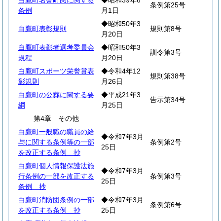
白鷹町名誉町民に関する
◆昭和39年6
条例第25号
条例
月1日
◆昭和50年3
白鷹町表彰規則
規則第8号
月20日
白鷹町表彰者選考委員会
◆昭和50年3
訓令第3号
規程
月20日
白鷹町スポーツ栄誉賞表
◆令和4年12
規則第38号
彰規則
月26日
白鷹町の公葬に関する要
◆平成21年3
告示第34号
綱
月25日
第4章 その他
白鷹町一般職の職員の給
◆令和7年3月
与に関する条例等の一部
条例第2号
25日
を改正する条例 抄
白鷹町個人情報保護法施
◆令和7年3月
行条例の一部を改正する
条例第3号
25日
条例 抄
白鷹町消防団条例の一部
◆令和7年3月
条例第6号
を改正する条例 抄
25日