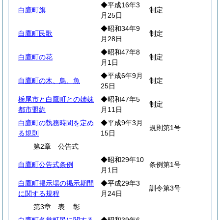
◆平成16年3
白鷹町旗
制定
月25日
◆昭和34年9
白鷹町民歌
制定
月28日
◆昭和47年8
白鷹町の花
制定
月1日
◆平成6年9月
白鷹町の木、鳥、魚
制定
25日
栃尾市と白鷹町との姉妹
◆昭和47年5
制定
都市盟約
月11日
白鷹町の執務時間を定め
◆平成9年3月
規則第1号
る規則
15日
第2章 公告式
◆昭和29年10
白鷹町公告式条例
条例第1号
月1日
白鷹町掲示場の掲示期間
◆平成29年3
訓令第3号
に関する規程
月24日
第3章
表
彰