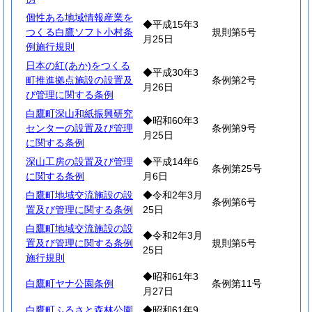
個性ある地域情報産業を
◆平成15年3
つくる白鷹ソフト小村条
規則第5号
月25日
例施行規則
日本の紅(あか)をつくる
◆平成30年3
町推進拠点施設の設置及
条例第2号
月26日
び管理に関する条例
白鷹町深山和紙振興研究
◆昭和60年3
センターの設置及び管理
条例第9号
月25日
に関する条例
深山工房の設置及び管理
◆平成14年6
条例第25号
に関する条例
月6日
白鷹町地域交流施設の設
◆令和2年3月
条例第6号
置及び管理に関する条例
25日
白鷹町地域交流施設の設
◆令和2年3月
置及び管理に関する条例
規則第5号
25日
施行規則
◆昭和61年3
白鷹町ヤナ公園条例
条例第11号
月27日
白鷹町ふるさと森林公園
◆昭和61年9