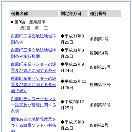
例規名称
制定年月日
種別番号
■ 第9編 産業経済
第3章
商
工
白鷹町工場立地法地域準
◆平成31年3
条例第1号
則条例
月25日
白鷹町工場立地法地域準
◆平成31年3
規則第4号
則条例施行規則
月25日
白鷹町産業センターの設
◆平成22年9
条例第13号
置及び管理に関する条例
月24日
白鷹町産業センターの設
◆平成22年11
置及び管理に関する条例
規則第18号
月25日
施行規則
白鷹町テレワークセンタ
◆平成7年12
ー設置及び管理に関する
条例第28号
月25日
条例
個性ある地域情報産業を
◆平成15年3
つくる白鷹ソフト小村条
条例第2号
月25日
例