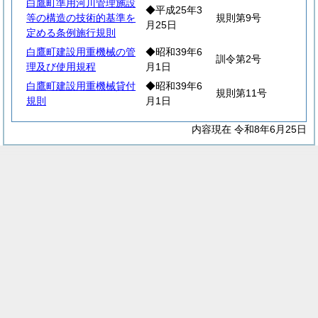
白鷹町準用河川管理施設
◆平成25年3
等の構造の技術的基準を
規則第9号
月25日
定める条例施行規則
白鷹町建設用重機械の管
◆昭和39年6
訓令第2号
理及び使用規程
月1日
白鷹町建設用重機械貸付
◆昭和39年6
規則第11号
規則
月1日
内容現在 令和8年6月25日