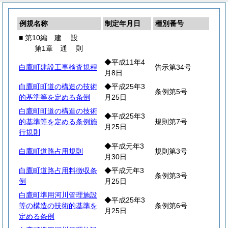
例規名称
制定年月日
種別番号
■ 第10編
建
設
第1章
通
則
◆平成11年4
白鷹町建設工事検査規程
告示第34号
月8日
白鷹町町道の構造の技術
◆平成25年3
条例第5号
的基準等を定める条例
月25日
白鷹町町道の構造の技術
◆平成25年3
的基準等を定める条例施
規則第7号
月25日
行規則
◆平成元年3
白鷹町道路占用規則
規則第3号
月30日
白鷹町道路占用料徴収条
◆平成元年3
条例第3号
例
月25日
白鷹町準用河川管理施設
◆平成25年3
等の構造の技術的基準を
条例第6号
月25日
定める条例