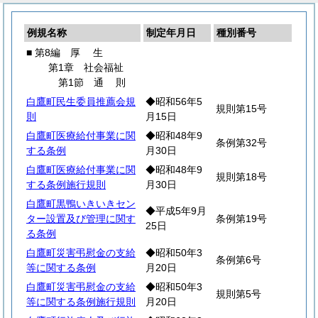
例規名称
制定年月日
種別番号
■ 第8編
厚
生
第1章 社会福祉
第1節
通
則
白鷹町民生委員推薦会規
◆昭和56年5
規則第15号
則
月15日
白鷹町医療給付事業に関
◆昭和48年9
条例第32号
する条例
月30日
白鷹町医療給付事業に関
◆昭和48年9
規則第18号
する条例施行規則
月30日
白鷹町黒鴨いきいきセン
◆平成5年9月
ター設置及び管理に関す
条例第19号
25日
る条例
白鷹町災害弔慰金の支給
◆昭和50年3
条例第6号
等に関する条例
月20日
白鷹町災害弔慰金の支給
◆昭和50年3
規則第5号
等に関する条例施行規則
月20日