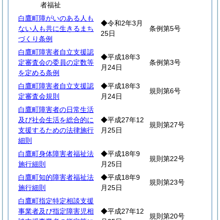
者福祉
白鷹町障がいのある人も
◆令和2年3月
ない人も共に生きるまち
条例第5号
25日
づくり条例
白鷹町障害者自立支援認
◆平成18年3
定審査会の委員の定数等
条例第3号
月24日
を定める条例
白鷹町障害者自立支援認
◆平成18年3
規則第6号
定審査会規則
月24日
白鷹町障害者の日常生活
及び社会生活を総合的に
◆平成27年12
規則第27号
支援するための法律施行
月25日
細則
白鷹町身体障害者福祉法
◆平成18年9
規則第22号
施行細則
月25日
白鷹町知的障害者福祉法
◆平成18年9
規則第23号
施行細則
月25日
白鷹町指定特定相談支援
事業者及び指定障害児相
◆平成27年12
規則第20号