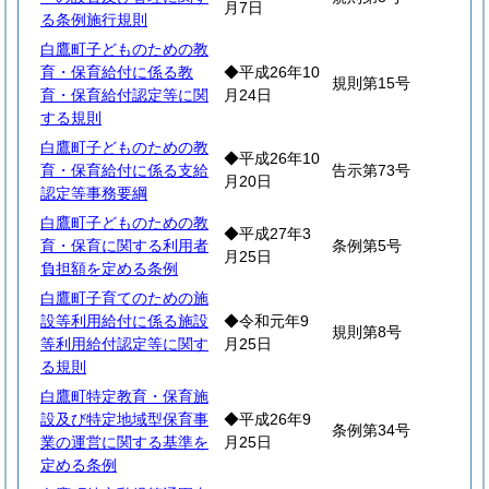
月7日
る条例施行規則
白鷹町子どものための教
育・保育給付に係る教
◆平成26年10
規則第15号
育・保育給付認定等に関
月24日
する規則
白鷹町子どものための教
◆平成26年10
育・保育給付に係る支給
告示第73号
月20日
認定等事務要綱
白鷹町子どものための教
◆平成27年3
育・保育に関する利用者
条例第5号
月25日
負担額を定める条例
白鷹町子育てのための施
設等利用給付に係る施設
◆令和元年9
規則第8号
等利用給付認定等に関す
月25日
る規則
白鷹町特定教育・保育施
設及び特定地域型保育事
◆平成26年9
条例第34号
業の運営に関する基準を
月25日
定める条例