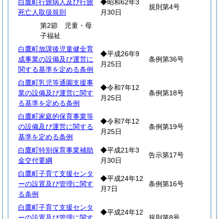
白鷹町行旅病人及び行旅
◆昭和62年3
規則第4号
死亡人取扱規則
月30日
第2節 児童・母
子福祉
白鷹町放課後児童健全育
◆平成26年9
成事業の設備及び運営に
条例第36号
月25日
関する基準を定める条例
白鷹町乳児等通園支援事
◆令和7年12
業の設備及び運営に関す
条例第18号
月25日
る基準を定める条例
白鷹町家庭的保育事業等
◆令和7年12
の設備及び運営に関する
条例第19号
月25日
基準を定める条例
白鷹町特別保育事業補助
◆平成21年3
告示第17号
金交付要綱
月30日
白鷹町子育て支援センタ
◆平成24年12
ーの設置及び管理に関す
条例第16号
月7日
る条例
白鷹町子育て支援センタ
◆平成24年12
ーの設置及び管理に関す
規則第8号