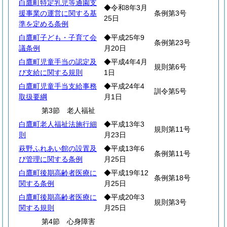
白鷹町特定乳児等通園支
◆令和8年3月
援事業の運営に関する基
条例第3号
25日
準を定める条例
白鷹町子ども・子育て会
◆平成25年9
条例第23号
議条例
月20日
白鷹町児童手当の認定及
◆平成4年4月
規則第6号
び支給に関する規則
1日
白鷹町児童手当支給事務
◆平成24年4
訓令第5号
取扱要綱
月1日
第3節 老人福祉
白鷹町老人福祉法施行細
◆平成13年3
規則第11号
則
月23日
萩野ふれあい館の設置及
◆平成13年6
条例第11号
び管理に関する条例
月25日
白鷹町後期高齢者医療に
◆平成19年12
条例第18号
関する条例
月25日
白鷹町後期高齢者医療に
◆平成20年3
規則第3号
関する規則
月25日
第4節 心身障害