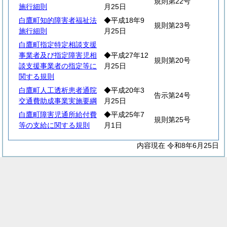
規則第22号
施行細則
月25日
白鷹町知的障害者福祉法
◆平成18年9
規則第23号
施行細則
月25日
白鷹町指定特定相談支援
事業者及び指定障害児相
◆平成27年12
規則第20号
談支援事業者の指定等に
月25日
関する規則
白鷹町人工透析患者通院
◆平成20年3
告示第24号
交通費助成事業実施要綱
月25日
白鷹町障害児通所給付費
◆平成25年7
規則第25号
等の支給に関する規則
月1日
内容現在 令和8年6月25日