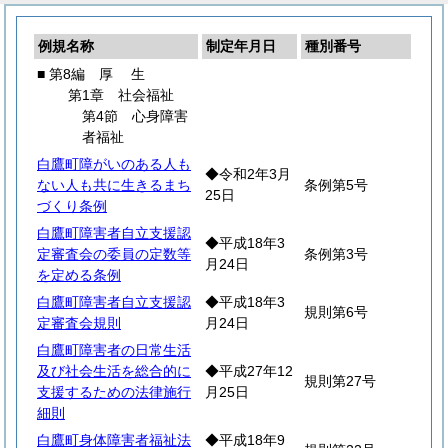
例規名称
制定年月日
種別番号
■ 第8編
厚
生
第1章 社会福祉
第4節 心身障害
者福祉
白鷹町障がいのある人も
◆令和2年3月
ない人も共に生きるまち
条例第5号
25日
づくり条例
白鷹町障害者自立支援認
◆平成18年3
定審査会の委員の定数等
条例第3号
月24日
を定める条例
白鷹町障害者自立支援認
◆平成18年3
規則第6号
定審査会規則
月24日
白鷹町障害者の日常生活
及び社会生活を総合的に
◆平成27年12
規則第27号
支援するための法律施行
月25日
細則
白鷹町身体障害者福祉法
◆平成18年9