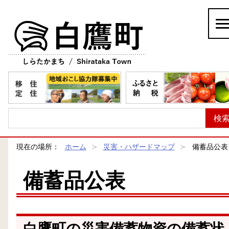
白鷹町
現在の場所：
ホーム
災害・ハザードマップ
備蓄品公表
備蓄品公表
白鷹町の災害備蓄物資の備蓄状