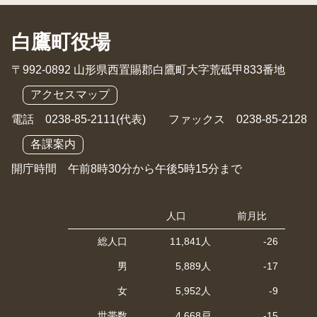
白鷹町役場
〒992-0892 山形県西置賜郡白鷹町大字荒砥甲833番地
アクセスマップ
電話 0238-85-2111(代表) ファックス 0238-85-2128
各課案内
開庁時間 午前8時30分から午後5時15分まで
人口
前月比
総人口
11,841人
-26
男
5,889人
-17
女
5,952人
-9
世帯数
4,668戸
-15