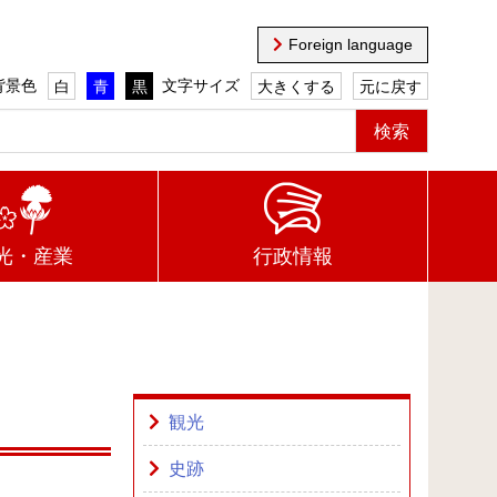
Foreign language
背景色
文字サイズ
白
青
黒
大きくする
元に戻す
光・産業
行政情報
観光
史跡