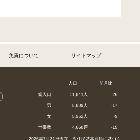
免責について
サイトマップ
人口
前月比
総人口
11,841人
-26
男
5,889人
-17
女
5,952人
-9
世帯数
4,668戸
-15
2026年7月31日現在 ※住民基本台帳に基づく