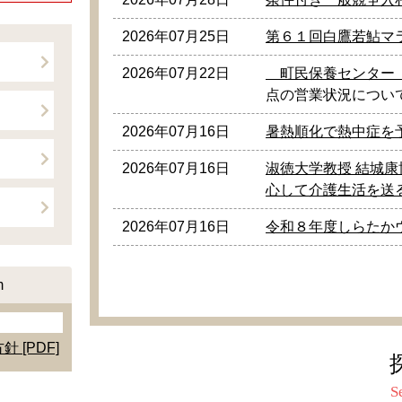
2026年07月25日
第６１回白鷹若鮎マ
2026年07月22日
町民保養センター（
点の営業状況につい
2026年07月16日
暑熱順化で熱中症を
2026年07月16日
淑徳大学教授 結城
心して介護生活を送
2026年07月16日
令和８年度しらたか
m
針 [PDF]