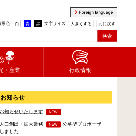
Foreign language
背景色
文字サイズ
白
青
黒
大きくする
元に戻す
光・産業
行政情報
なお知らせ
お知らせいたします
NEW!
人口創出・拡大業務
公募型プロポーザ
NEW!
しました