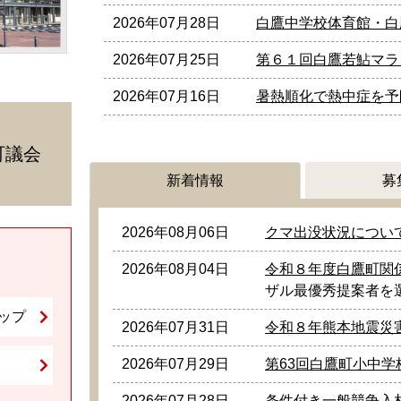
2026年07月28日
白鷹中学校体育館・白
2026年07月25日
第６１回白鷹若鮎マラ
2026年07月16日
暑熱順化で熱中症を予
町議会
新着情報
募
2026年08月06日
クマ出没状況につい
2026年08月04日
令和８年度白鷹町関
ザル最優秀提案者を
ップ
2026年07月31日
令和８年熊本地震災
2026年07月29日
第63回白鷹町小中
2026年07月28日
条件付き一般競争入