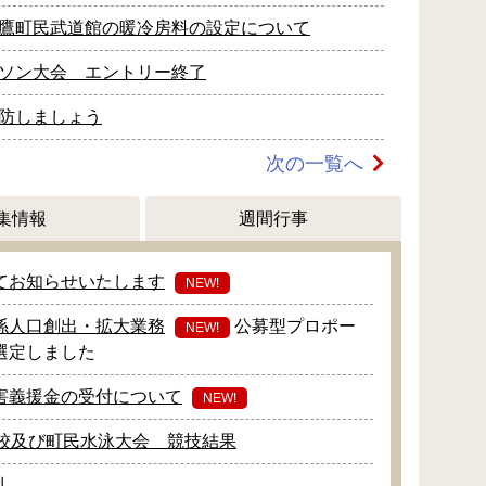
鷹町民武道館の暖冷房料の設定について
ソン大会 エントリー終了
防しましょう
次の一覧へ
集情報
週間行事
てお知らせいたします
NEW!
係人口創出・拡大業務
公募型プロポー
NEW!
選定しました
害義援金の受付について
NEW!
学校及び町民水泳大会 競技結果
札