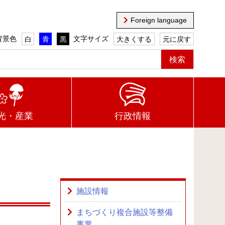
Foreign language
背景色
文字サイズ
白
青
黒
大きくする
元に戻す
光・産業
行政情報
施設情報
まちづくり複合施設等整備
事業