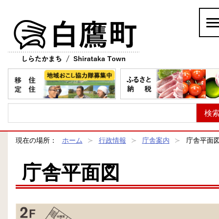
白鷹町
現在の場所：
ホーム
行政情報
庁舎案内
庁舎平面
庁舎平面図