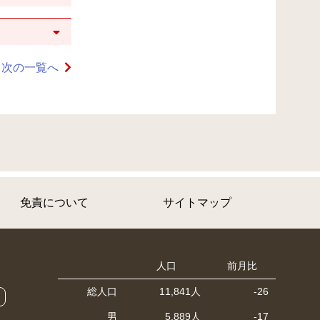
次の一覧へ
免責について
サイトマップ
人口
前月比
総人口
11,841人
-26
男
5,889人
-17