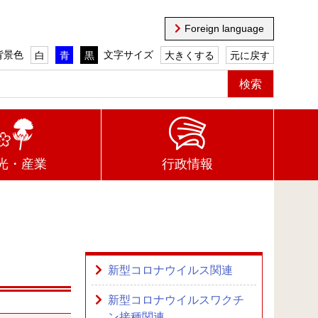
Foreign language
背景色
文字サイズ
白
青
黒
大きくする
元に戻す
光・産業
行政情報
新型コロナウイルス関連
新型コロナウイルスワクチ
ン接種関連