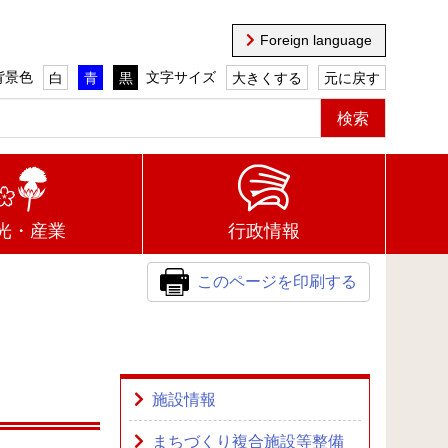
Foreign language
背景色
文字サイズ
白
青
黒
大きくする
元に戻す
光・産業
行政情報
このページを印刷する
施設情報
まちづくり複合施設等整備