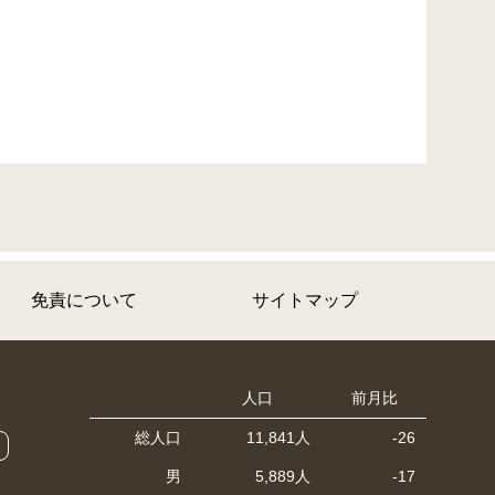
免責について
サイトマップ
人口
前月比
総人口
11,841人
-26
男
5,889人
-17