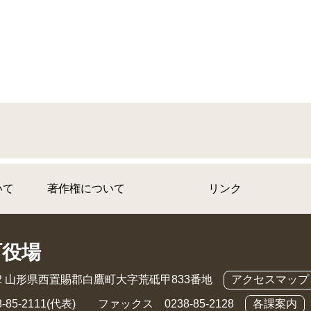
いて
著作権について
リンク
町役場
892 山形県西置賜郡白鷹町大字荒砥甲833番地
アクセスマップ
-85-2111(代表) ファックス 0238-85-2128
各課案内