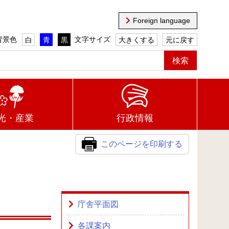
Foreign language
背景色
文字サイズ
白
青
黒
大きくする
元に戻す
光・産業
行政情報
このページを印刷する
庁舎平面図
各課案内