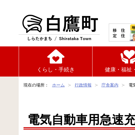
白鷹町
くらし・手続き
健康・福祉
現在の場所：
ホーム
行政情報
庁舎案内
電
電気自動車用急速