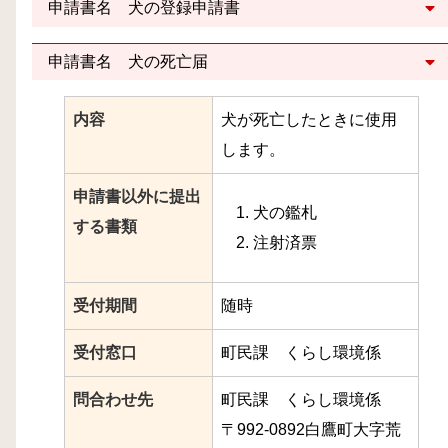
申請書名 犬の登録申請書
申請書名 犬の死亡届
内容
犬が死亡したときに使用
します。
申請書以外に提出
犬の鑑札
する書類
注射済票
受付期間
随時
受付窓口
町民課 くらし環境係
問合わせ先
町民課 くらし環境係
〒992-0892白鷹町大字荒