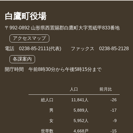
白鷹町役場
〒992-0892 山形県西置賜郡白鷹町大字荒砥甲833番地
アクセスマップ
電話 0238-85-2111(代表) ファックス 0238-85-2128
各課案内
開庁時間 午前8時30分から午後5時15分まで
人口
前月比
総人口
11,841人
-26
男
5,889人
-17
女
5,952人
-9
世帯数
4,668戸
-15