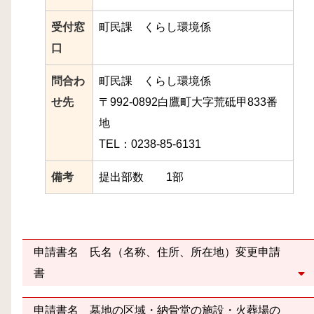
受付窓
町民課 くらし環境係
口
問合わ
町民課 くらし環境係
せ先
〒992-0892白鷹町大字荒砥甲833番
地
TEL：0238-85-6131
備考
提出部数 1部
申請書名 氏名（名称、住所、所在地）変更申請
書
申請書名 墓地の区域・納骨堂の施設・火葬場の