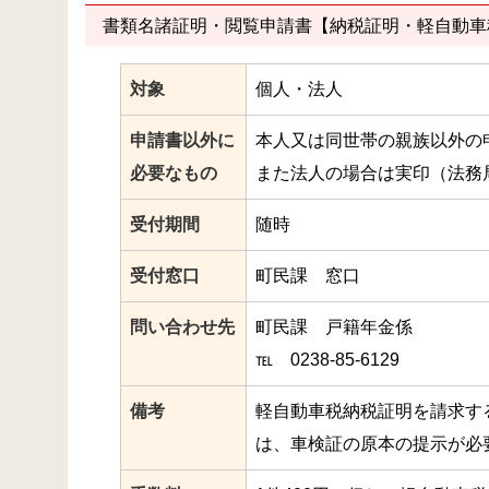
書類名諸証明・閲覧申請書【納税証明・軽自動車
対象
個人・法人
申請書以外に
本人又は同世帯の親族以外の
必要なもの
また法人の場合は実印（法務
受付期間
随時
受付窓口
町民課 窓口
問い合わせ先
町民課 戸籍年金係
℡ 0238‐85‐6129
備考
軽自動車税納税証明を請求す
は、車検証の原本の提示が必