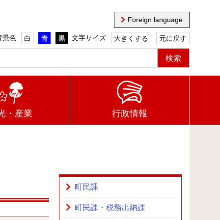
Foreign language
背景色
文字サイズ
白
青
黒
大きくする
元に戻す
光・産業
行政情報
町民課
町民課・税務出納課