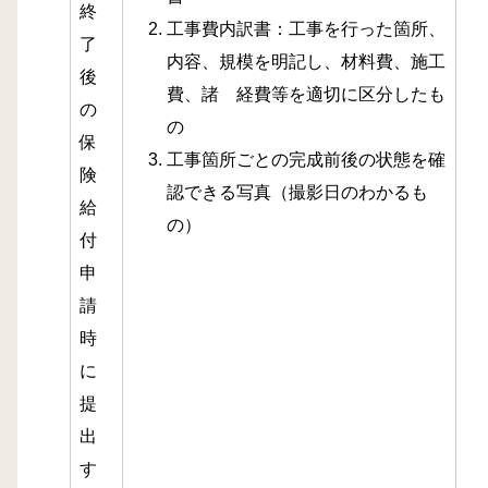
終
工事費内訳書：工事を行った箇所、
了
内容、規模を明記し、材料費、施工
後
費、諸 経費等を適切に区分したも
の
の
保
工事箇所ごとの完成前後の状態を確
険
認できる写真（撮影日のわかるも
給
の）
付
申
請
時
に
提
出
す