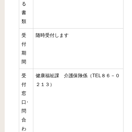
る
書
類
受
随時受付します
付
期
間
受
健康福祉課 介護保険係（TEL８６－０
付
２１３）
窓
口･
問
合
わ