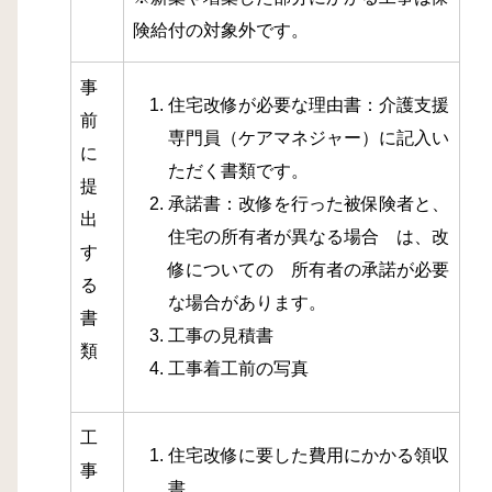
険給付の対象外です。
事
住宅改修が必要な理由書：介護支援
前
専門員（ケアマネジャー）に記入い
に
ただく書類です。
提
承諾書：改修を行った被保険者と、
出
住宅の所有者が異なる場合 は、改
す
修についての 所有者の承諾が必要
る
な場合があります。
書
工事の見積書
類
工事着工前の写真
工
住宅改修に要した費用にかかる領収
事
書