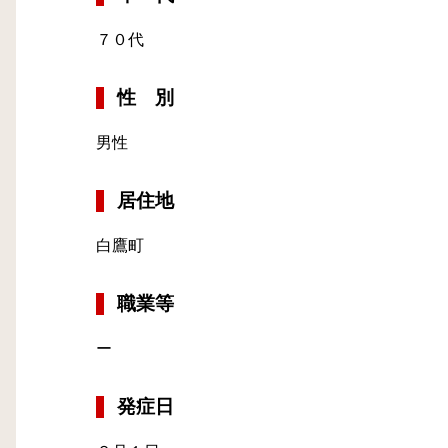
７０代
性 別
男性
居住地
白鷹町
職業等
ー
発症日