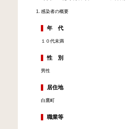
感染者の概要
年 代
１０代未満
性 別
男性
居住地
白鷹町
職業等