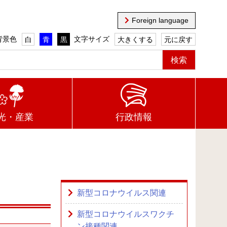
Foreign language
背景色
文字サイズ
白
青
黒
大きくする
元に戻す
光・産業
行政情報
新型コロナウイルス関連
新型コロナウイルスワクチ
ン接種関連