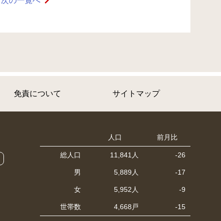
次の一覧へ
免責について
サイトマップ
人口
前月比
総人口
11,841人
-26
男
5,889人
-17
女
5,952人
-9
世帯数
4,668戸
-15