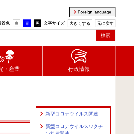
Foreign language
背景色
文字サイズ
白
青
黒
大きくする
元に戻す
光・産業
行政情報
新型コロナウイルス関連
新型コロナウイルスワクチ
ン接種関連