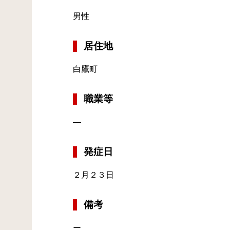
男性
居住地
白鷹町
職業等
―
発症日
２月２３日
備考
ー