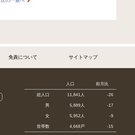
次の一覧へ
免責について
サイトマップ
人口
前月比
総人口
11,841人
-26
男
5,889人
-17
女
5,952人
-9
世帯数
4,668戸
-15