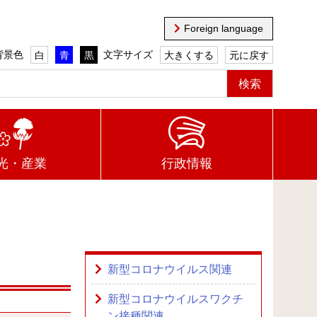
Foreign language
背景色
文字サイズ
白
青
黒
大きくする
元に戻す
光・産業
行政情報
新型コロナウイルス関連
新型コロナウイルスワクチ
ン接種関連