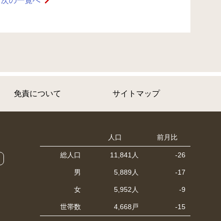
次の一覧へ
免責について
サイトマップ
人口
前月比
総人口
11,841人
-26
男
5,889人
-17
女
5,952人
-9
世帯数
4,668戸
-15