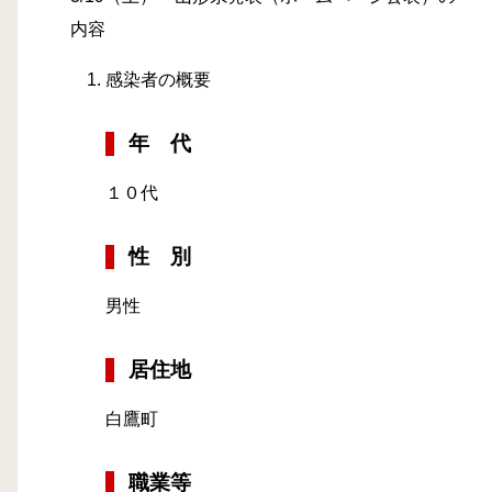
内容
感染者の概要
年 代
１０代
性 別
男性
居住地
白鷹町
職業等