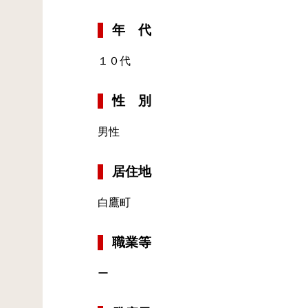
年 代
１０代
性 別
男性
居住地
白鷹町
職業等
ー