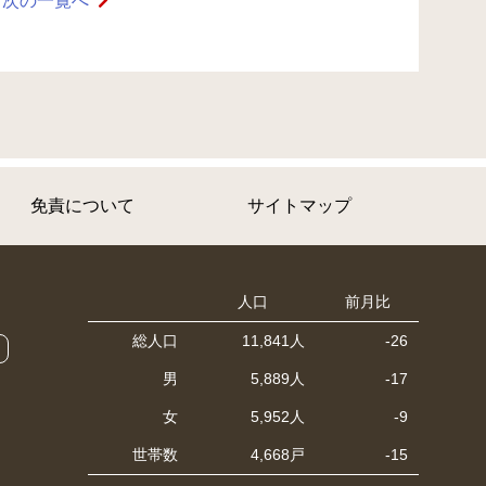
次の一覧へ
免責について
サイトマップ
人口
前月比
総人口
11,841人
-26
男
5,889人
-17
女
5,952人
-9
世帯数
4,668戸
-15