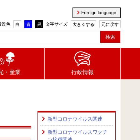
Foreign language
背景色
文字サイズ
白
青
黒
大きくする
元に戻す
光・産業
行政情報
新型コロナウイルス関連
新型コロナウイルスワクチ
ン接種関連