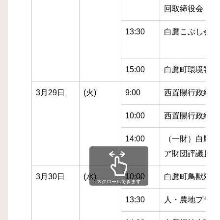
回取締役会
13:30
白鷹こぶし会評
15:00
白鷹町環境審議
3月29日
(火)
9:00
西置賜行政組合
10:00
西置賜行政組合
14:00
（一財）白鷹町
ア財団評議員会
3月30日
(水)
10:00
白鷹町鳥獣対策
スクロールできます
13:30
人・農地プラン