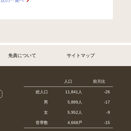
次の一覧へ
免責について
サイトマップ
人口
前月比
総人口
11,841人
-26
男
5,889人
-17
女
5,952人
-9
世帯数
4,668戸
-15