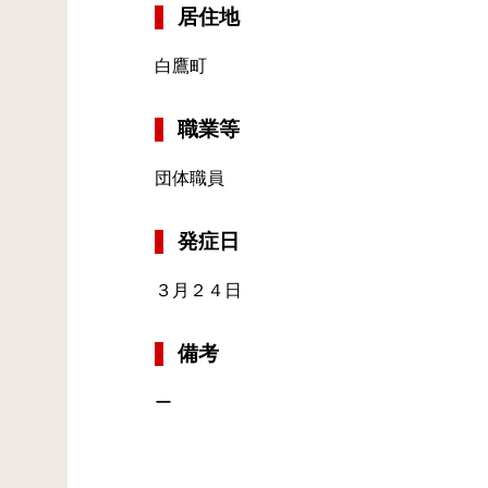
居住地
白鷹町
職業等
団体職員
発症日
３月２４日
備考
ー