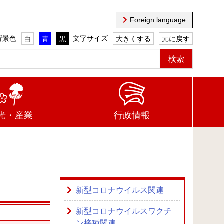
Foreign language
背景色
文字サイズ
白
青
黒
大きくする
元に戻す
光・産業
行政情報
新型コロナウイルス関連
新型コロナウイルスワクチ
ン接種関連