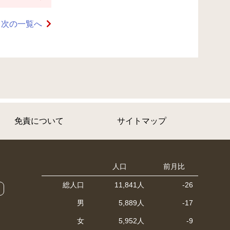
次の一覧へ
免責について
サイトマップ
人口
前月比
総人口
11,841人
-26
男
5,889人
-17
女
5,952人
-9