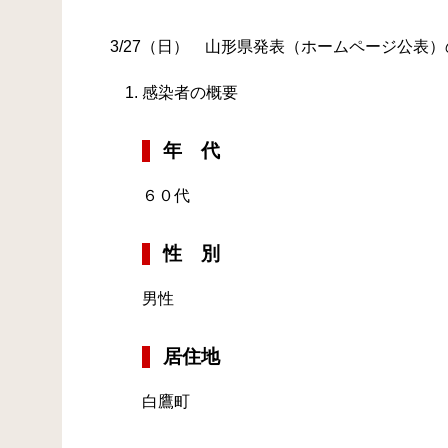
3/27（日） 山形県発表（ホームページ公表
感染者の概要
年 代
６０代
性 別
男性
居住地
白鷹町