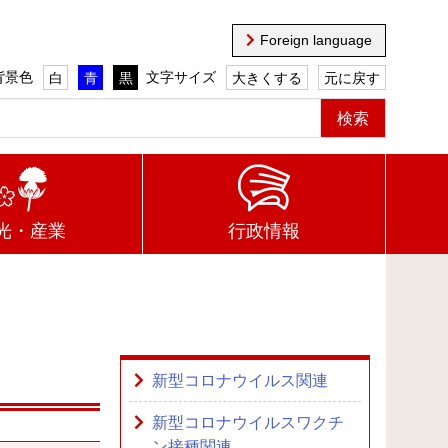
Foreign language
背景色
文字サイズ
白
青
黒
大きくする
元に戻す
光・産業
行政情報
新型コロナウイルス関連
新型コロナウイルスワクチ
ン接種関連