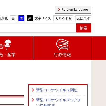
Foreign language
背景色
文字サイズ
白
青
黒
大きくする
元に戻す
光・産業
行政情報
新型コロナウイルス関連
新型コロナウイルスワクチ
ン接種関連