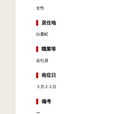
女性
居住地
白鷹町
職業等
会社員
発症日
３月２２日
備考
ー