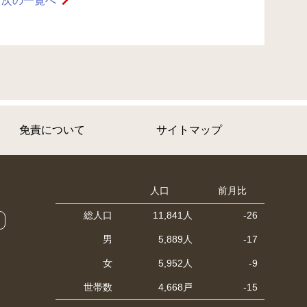
次の一覧へ
免責について
サイトマップ
人口
前月比
総人口
11,841人
-26
男
5,889人
-17
女
5,952人
-9
世帯数
4,668戸
-15