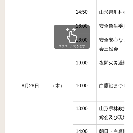
14:50
山形県町村会産
16:00
安全衛生委員会
16:00
安全安心なまち
スクロールできます
会三役会
19:00
夜間火災避難訓
8月28日
（木）
10:00
白鷹鮎まつり実
13:00
山形県林政推進
総会及び現地研
14:00
朝日・白鷹両町