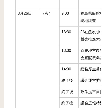
8月26日
（火）
9:00
福島県飯館村鳥
現地調査
13:30
JA山形おきた
販売推進大会
13:30
置賜地方農業委
会置賜農業高校
14:00
総務厚生常任委
終了後
議会運営委員会
終了後
政策提言書提出
終了後
議会広報特別委