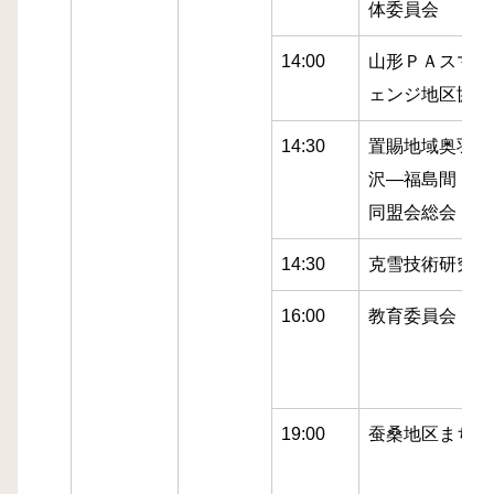
体委員会
14:00
山形ＰＡスマー
ェンジ地区協議
14:30
置賜地域奥羽新
沢―福島間トン
同盟会総会
14:30
克雪技術研究協
16:00
教育委員会
19:00
蚕桑地区まちづ