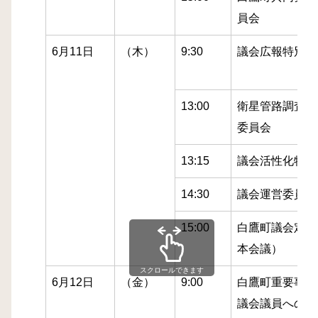
員会
6月11日
（木）
9:30
議会広報特別委
13:00
衛星管路調査業
委員会
13:15
議会活性化特別
14:30
議会運営委員会
15:00
白鷹町議会定例
本会議）
スクロールできます
6月12日
（金）
9:00
白鷹町重要事業
議会議員への説