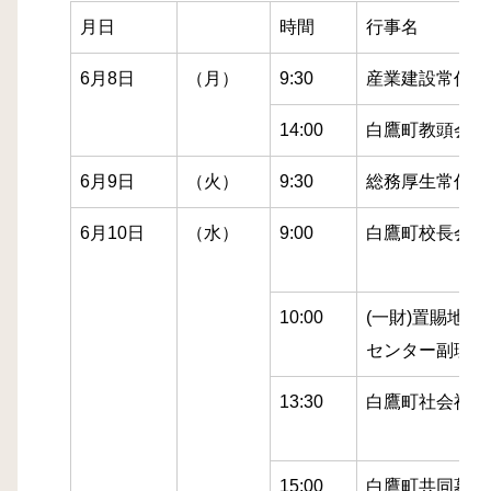
月日
時間
行事名
6月8日
（月）
9:30
産業建設常任委
14:00
白鷹町教頭会議
6月9日
（火）
9:30
総務厚生常任委
6月10日
（水）
9:00
白鷹町校長会議
10:00
(一財)置賜地
センター副理事
13:30
白鷹町社会福祉
15:00
白鷹町共同募金