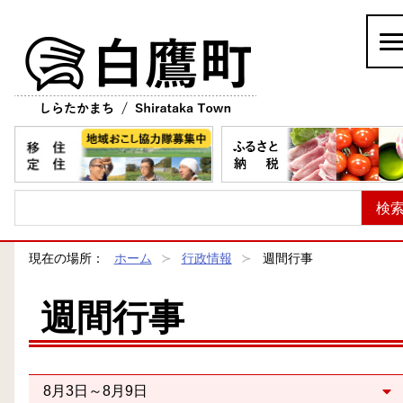
白鷹町
現在の場所：
ホーム
行政情報
週間行事
週間行事
8月3日～8月9日