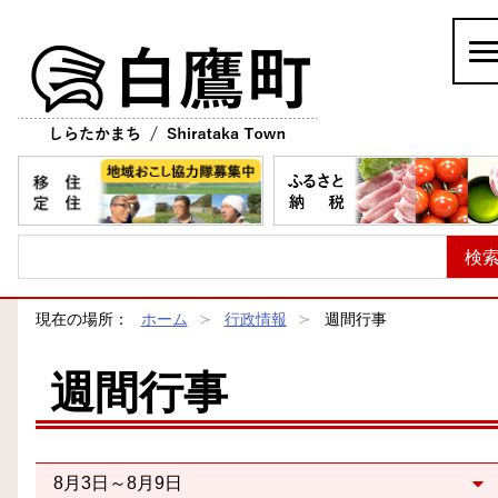
白鷹町
現在の場所：
ホーム
行政情報
週間行事
週間行事
8月3日～8月9日