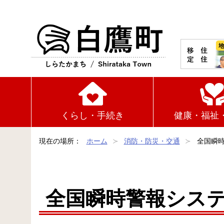
白鷹町
くらし・手続き
健康・福祉
現在の場所：
ホーム
消防・防災・交通
全国瞬時
全国瞬時警報システム