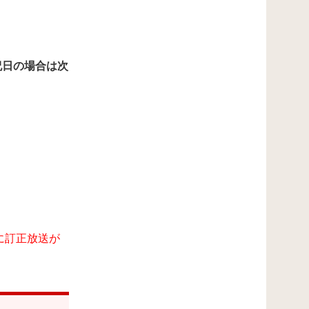
。
祝日の場合は次
に訂正放送が