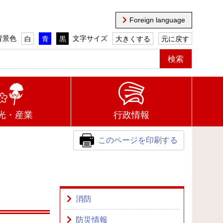
Foreign language
背景色
文字サイズ
白
青
黒
大きくする
元に戻す
光・産業
行政情報
このページを印刷する
消防
防災情報