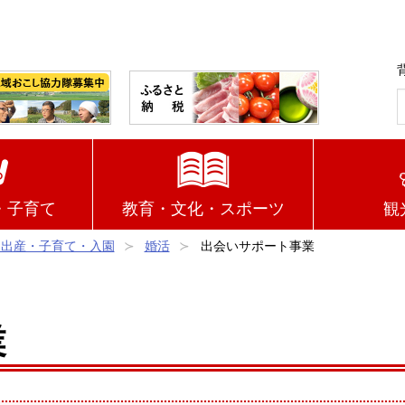
・子育て
教育・文化・スポーツ
観
・出産・子育て・入園
婚活
出会いサポート事業
業