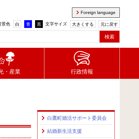
Foreign language
背景色
文字サイズ
白
青
黒
大きくする
元に戻す
光・産業
行政情報
白鷹町婚活サポート委員会
結婚新生活支援