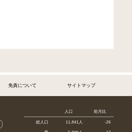
免責について
サイトマップ
人口
前月比
総人口
11,841人
-26