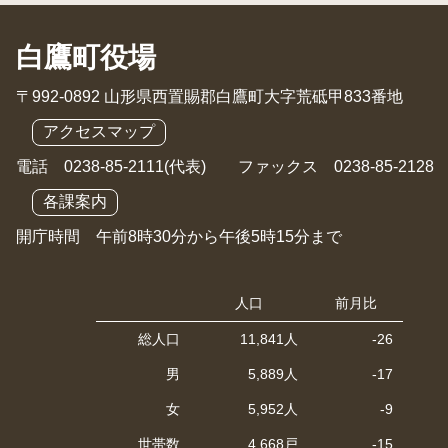
白鷹町役場
〒992-0892 山形県西置賜郡白鷹町大字荒砥甲833番地
アクセスマップ
電話 0238-85-2111(代表) ファックス 0238-85-2128
各課案内
開庁時間 午前8時30分から午後5時15分まで
人口
前月比
総人口
11,841人
-26
男
5,889人
-17
女
5,952人
-9
世帯数
4,668戸
-15