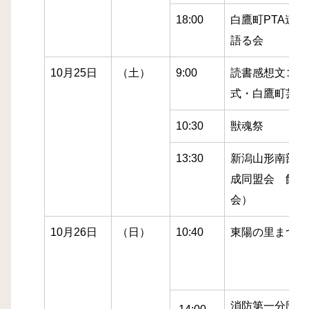
18:00
白鷹町PTA連
語る会
10月25日
（土）
9:00
読書感想文コン
式・白鷹町芸術
10:30
獣魂祭
13:30
新潟山形南部道
成同盟会 飯豊
会）
10月26日
（日）
10:40
東陽の里まつり
消防第一分団