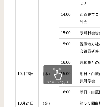
ミナー
14:00
西置賜ブロック
討会
15:00
県町村会総会
15:00
置賜地方社会福
会役員研修会
16:00
県知事との意見
10月23日
（木）
15:00
朝日・白鷹両町
員研修会
スクロールできます
16:00
朝日・白鷹両町
10月24日
（金）
第５５回白鷹町