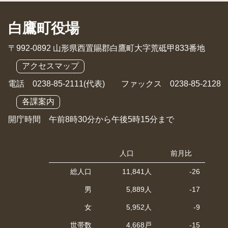
白鷹町役場
〒992-0892 山形県西置賜郡白鷹町大字荒砥甲833番地
アクセスマップ
電話 0238-85-2111(代表) ファックス 0238-85-2128
各課案内
開庁時間 午前8時30分から午後5時15分まで
人口
前月比
総人口
11,841人
-26
男
5,889人
-17
女
5,952人
-9
世帯数
4,668戸
-15