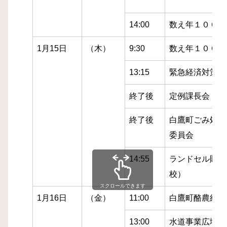
14:00
数え年１００歳
1月15日
（木）
9:30
数え年１００歳
13:15
緊急経済対策本
終了後
定例課長会
終了後
白鷹町ごみ処理
委員会
14:55
ランドセル贈呈
校）
スクロールできます
1月16日
（金）
11:00
白鷹町酪農組合
13:00
水道事業広域連