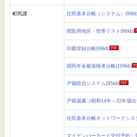
町民課
住民基本台帳（システム）(99kb
閲覧用地区・世帯リスト(86kb)
印鑑登録台帳(99kb)
国民年金被保険者台帳(104kb)
戸籍総合システム(95kb)
戸籍届書（昭和
14
年～
22
年届出分
住民基本台帳ネットワークシステム(
マイナンバーカード交付予約・管理