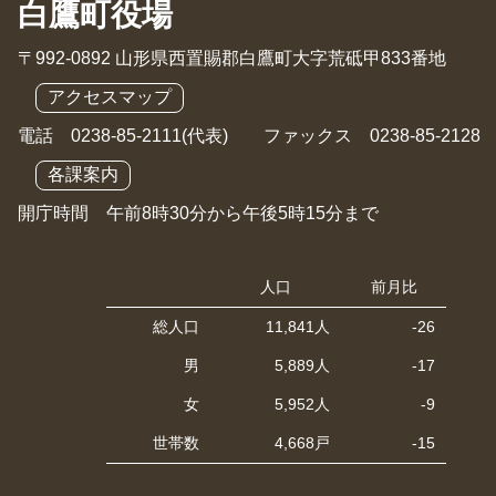
白鷹町役場
〒992-0892 山形県西置賜郡白鷹町大字荒砥甲833番地
アクセスマップ
電話 0238-85-2111(代表) ファックス 0238-85-2128
各課案内
開庁時間 午前8時30分から午後5時15分まで
人口
前月比
総人口
11,841人
-26
男
5,889人
-17
女
5,952人
-9
世帯数
4,668戸
-15