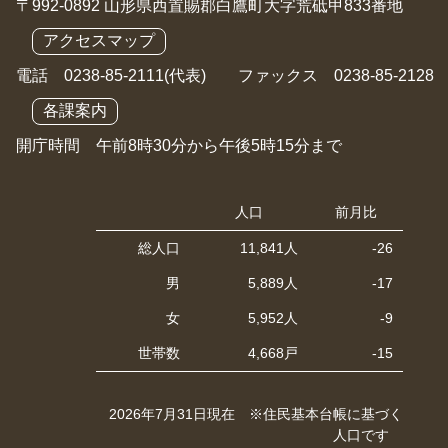
〒992-0892 山形県西置賜郡白鷹町大字荒砥甲833番地
アクセスマップ
電話 0238-85-2111(代表) ファックス 0238-85-2128
各課案内
開庁時間 午前8時30分から午後5時15分まで
人口
前月比
総人口
11,841人
-26
男
5,889人
-17
女
5,952人
-9
世帯数
4,668戸
-15
2026年7月31日現在 ※住民基本台帳に基づく
人口です