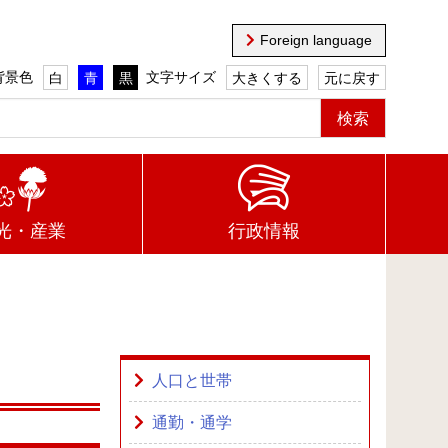
Foreign language
背景色
文字サイズ
白
青
黒
大きくする
元に戻す
光・産業
行政情報
人口と世帯
通勤・通学