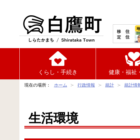
白鷹町
くらし・手続き
健康・福祉
現在の場所：
ホーム
行政情報
統計
統計情
生活環境