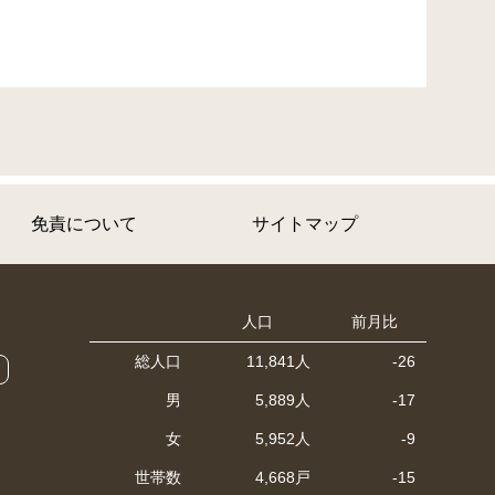
免責について
サイトマップ
人口
前月比
総人口
11,841人
-26
男
5,889人
-17
女
5,952人
-9
世帯数
4,668戸
-15