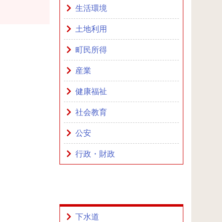
生活環境
土地利用
町民所得
産業
健康福祉
社会教育
公安
行政・財政
下水道