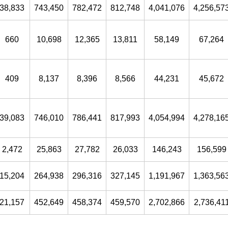
38,833
743,450
782,472
812,748
4,041,076
4,256,57
660
10,698
12,365
13,811
58,149
67,264
409
8,137
8,396
8,566
44,231
45,672
39,083
746,010
786,441
817,993
4,054,994
4,278,16
2,472
25,863
27,782
26,033
146,243
156,599
15,204
264,938
296,316
327,145
1,191,967
1,363,56
21,157
452,649
458,374
459,570
2,702,866
2,736,41