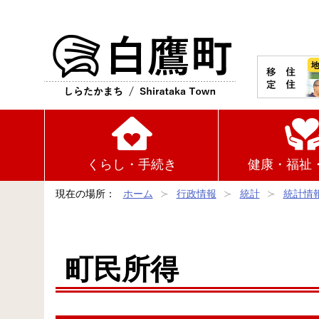
白鷹町
くらし・手続き
健康・福祉
現在の場所：
ホーム
行政情報
統計
統計情
町民所得