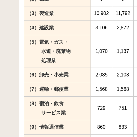
（3）製造業
10,902
11,792
（4）建設業
3,106
2,872
（5）電気・ガス・
水道・廃棄物
1,070
1,137
処理業
（6）卸売・小売業
2,085
2,108
（7）運輸・郵便業
1,568
1,568
（8）宿泊・飲食
729
751
サービス業
（9）情報通信業
860
833