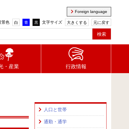
Foreign language
背景色
文字サイズ
白
青
黒
大きくする
元に戻す
光・産業
行政情報
人口と世帯
通勤・通学