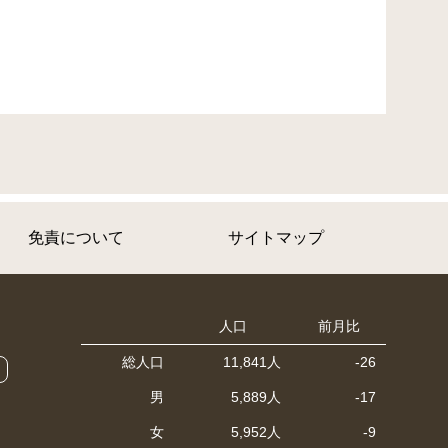
免責について
サイトマップ
人口
前月比
総人口
11,841人
-26
男
5,889人
-17
女
5,952人
-9