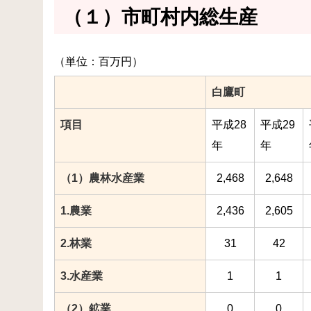
（１）市町村内総生産
（単位：百万円）
白鷹町
項目
平成28
平成29
年
年
（1）農林水産業
2,468
2,648
1.農業
2,436
2,605
2.林業
31
42
3.水産業
1
1
（2）鉱業
0
0