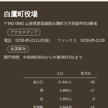
白鷹町役場
〒992-0892 山形県西置賜郡白鷹町大字荒砥甲833番地
アクセスマップ
電話 0238-85-2111(代表) ファックス 0238-85-2128
各課案内
開庁時間 午前8時30分から午後5時15分まで
人口
前月比
総人口
11,841人
-26
男
5,889人
-17
女
5,952人
-9
世帯数
4,668戸
-15