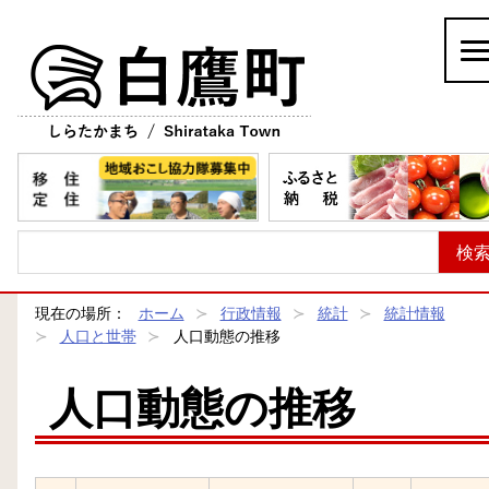
白鷹町
現在の場所：
ホーム
行政情報
統計
統計情報
人口と世帯
人口動態の推移
人口動態の推移