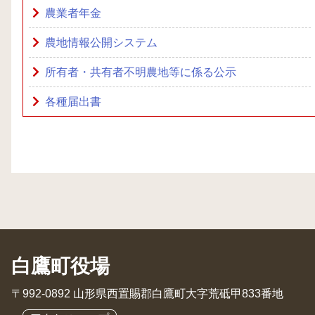
農業者年金
農地情報公開システム
所有者・共有者不明農地等に係る公示
各種届出書
白鷹町役場
〒992-0892 山形県西置賜郡白鷹町大字荒砥甲833番地