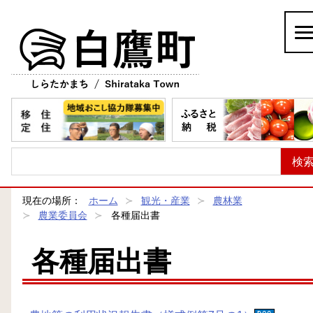
白鷹町
現在の場所：
ホーム
観光・産業
農林業
農業委員会
各種届出書
各種届出書