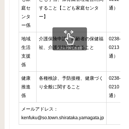
庭セ
すること【こども家庭センタ
通）
ンタ
ー】
ー係
地域
介護保険申請、高齢者の保健福
0238-86-
生活
祉、介護保険に関すること
0213（直
スクロールできます
支援
通）
係
健康
各種検診、予防接種、健康づく
0238-86-
推進
り全般に関すること
0210（直
係
通）
メールアドレス：
kenfuku@so.town.shirataka.yamagata.jp