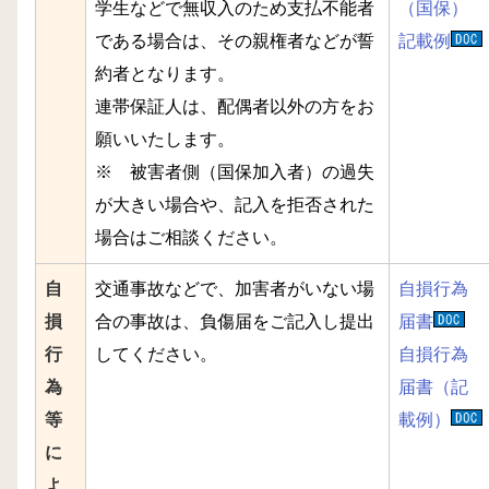
学生などで無収入のため支払不能者
（国保）
である場合は、その親権者などが誓
記載例
約者となります。
連帯保証人は、配偶者以外の方をお
願いいたします。
※ 被害者側（国保加入者）の過失
が大きい場合や、記入を拒否された
場合はご相談ください。
自
交通事故などで、加害者がいない場
自損行為
損
合の事故は、負傷届をご記入し提出
届書
行
してください。
自損行為
為
届書（記
等
載例）
に
よ