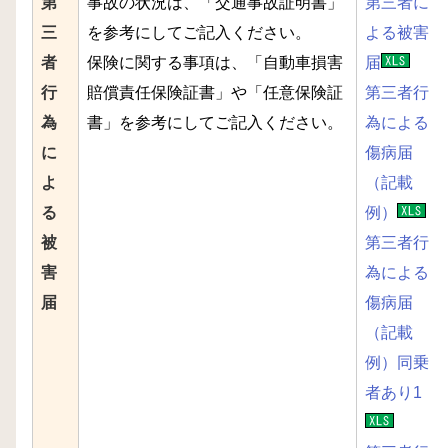
第
事故の状況は、「交通事故証明書」
第三者に
三
を参考にしてご記入ください。
よる被害
者
保険に関する事項は、「自動車損害
届
行
賠償責任保険証書」や「任意保険証
第三者行
為
書」を参考にしてご記入ください。
為による
に
傷病届
よ
（記載
る
例）
被
第三者行
害
為による
届
傷病届
（記載
例）同乗
者あり1