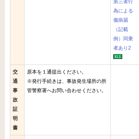
第三者行
為による
傷病届
（記載
例）同乗
者あり2
交
原本を１通提出ください。
通
※発行手続きは、事故発生場所の所
事
管警察署へお問い合わせください。
故
証
明
書