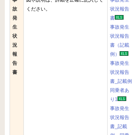
故
ください。
状況報告
発
書
生
事故発生
状
状況報告
況
書（記載
報
例）
告
事故発生
書
状況報告
書_記載例
同乗者あ
り1
事故発生
状況報告
書_記載