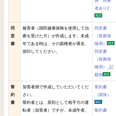
例 同乗
者あり2
同
被害者（国民健康保険を使用して治
同意書
意
療を受けた方）が作成します。未成
（医療保
書
年である時は、その親権者が署名、
険用）
捺印してください。
同意書
（医療保
険用）_記
載例
誓
加害者側で作成していただいてくだ
誓約書
約
さい。
（国保）
書
誓約者とは、原則として相手方の運
転者（加害者）ですが、未成年者、
誓約書