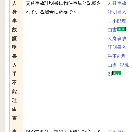
人
交通事故証明書に物件事故と記載さ
人身事故
身
れている場合に必要です。
証明書入
事
手不能理
故
由書
証
人身事故
明
証明書入
書
手不能理
入
由書_記載
手
例
不
能
理
由
書
事
図や説明は、詳細を正確に記入して
事故発生