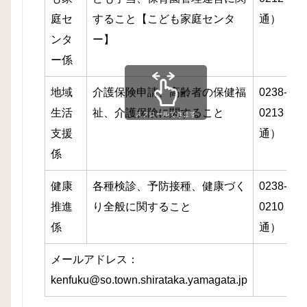
庭セ
すること【こども家庭センタ
通）
ンタ
ー】
ー係
地域
介護保険申請、高齢者の保健福
0238-86-
生活
祉、介護保険に関すること
0213（直
スクロールできます
支援
通）
係
健康
各種検診、予防接種、健康づく
0238-86-
推進
り全般に関すること
0210（直
係
通）
メールアドレス：
kenfuku@so.town.shirataka.yamagata.jp